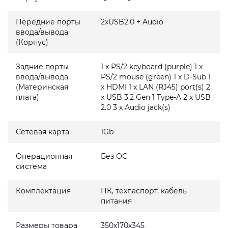
Передние порты
2xUSB2.0 + Audio
ввода/вывода
(Корпус)
Задние порты
1 x PS/2 keyboard (purple) 1 x
ввода/вывода
PS/2 mouse (green) 1 x D-Sub 1
(Материнская
x HDMI 1 x LAN (RJ45) port(s) 2
плата)
x USB 3.2 Gen 1 Type-A 2 x USB
2.0 3 x Audio jack(s)
Сетевая карта
1Gb
Операционная
Без ОС
система
Комплектация
ПК, техпаспорт, кабель
питания
Размеры товара
350x170x345