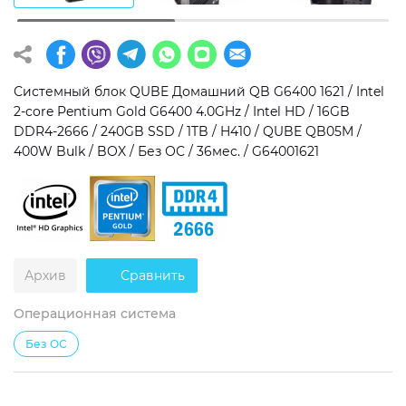
Операционная система
Тип накопителя
Windows 11 Home
SSD
Системный блок QUBE Домашний QB G6400 1621 / Intel
Windows 11 Pro
HDD
2-core Pentium Gold G6400 4.0GHz / Intel HD / 16GB
DDR4-2666 / 240GB SSD / 1TB / H410 / QUBE QB05M /
Без ОС
SSD + HDD
400W Bulk / BOX / Без ОС / 36мес. / G64001621
Дополнительно
RGB-подсветка
Разблокированный множитель CPU
Архив
Сравнить
Сверхбыстрый M.2 SSD NVME
Операционная система
Без ОС