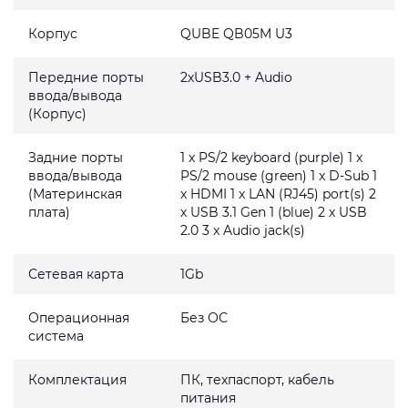
Корпус
QUBE QB05M U3
Передние порты
2xUSB3.0 + Audio
ввода/вывода
(Корпус)
Задние порты
1 x PS/2 keyboard (purple) 1 x
ввода/вывода
PS/2 mouse (green) 1 x D-Sub 1
(Материнская
x HDMI 1 x LAN (RJ45) port(s) 2
плата)
x USB 3.1 Gen 1 (blue) 2 x USB
2.0 3 x Audio jack(s)
Сетевая карта
1Gb
Операционная
Без ОС
система
Комплектация
ПК, техпаспорт, кабель
питания