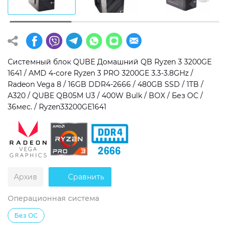
Операционная система
Тип накопителя
Windows 11 Home
SSD
Windows 11 Pro
HDD
Системный блок QUBE Домашний QB Ryzen 3 3200GE
1641 / AMD 4-core Ryzen 3 PRO 3200GE 3.3-3.8GHz /
Без ОС
SSD + HDD
Radeon Vega 8 / 16GB DDR4-2666 / 480GB SSD / 1TB /
A320 / QUBE QB05M U3 / 400W Bulk / BOX / Без ОС /
Дополнительно
36мес. / Ryzen33200GE1641
RGB-подсветка
Разблокированный множитель CPU
Сверхбыстрый M.2 SSD NVME
Архив
Сравнить
Операционная система
Без ОС