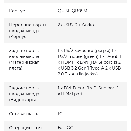
Корпус
QUBE QB05M
Передние порты
2xUSB2.0 + Audio
ввода/вывода
(Корпус)
Задние порты
1 x PS/2 keyboard (purple) 1 x
ввода/вывода
PS/2 mouse (green) 1 x D-Sub 1
(Материнская
x HDMI 1 x LAN (RJ45) port(s) 2
плата)
x USB 3.2 Gen 1 Type-A 2 x USB
2.0 3 x Audio jack(s)
Задние порты
1 x DVI-D port 1 x D-Sub port 1
ввода/вывода
x HDMI port
(Видеокарта)
Сетевая карта
1Gb
Операционная
Без ОС