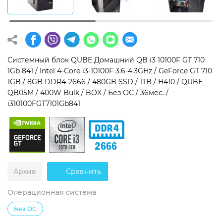
Операционная система
Тип накопителя
Windows 11 Home
SSD
Windows 11 Pro
HDD
Системный блок QUBE Домашний QB i3 10100F GT 710
1Gb 841 / Intel 4-Core i3-10100F 3.6-4.3GHz / GeForce GT 710
Без ОС
SSD + HDD
1GB / 8GB DDR4-2666 / 480GB SSD / 1TB / H410 / QUBE
QB05M / 400W Bulk / BOX / Без ОС / 36мес. /
Дополнительно
i310100FGT7101Gb841
RGB-подсветка
Разблокированный множитель CPU
Сверхбыстрый M.2 SSD NVME
Архив
Сравнить
Операционная система
Без ОС