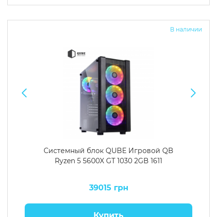
Операционная система
Тип накопителя
В наличии
Windows 11 Home
SSD
Windows 11 Pro
HDD
Без ОС
SSD + HDD
Дополнительно
RGB-подсветка
Разблокированный множитель CPU
Сверхбыстрый M.2 SSD NVME
Системный блок QUBE Игровой QB
Ryzen 5 5600X GT 1030 2GB 1611
39015 грн
Купить