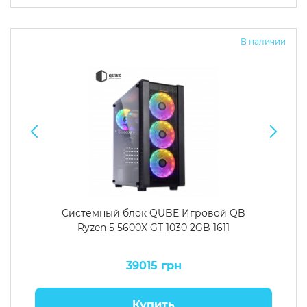
Операционная система
Тип накопителя
В наличии
Windows 11 Home
SSD
Windows 11 Pro
HDD
Без ОС
SSD + HDD
Дополнительно
RGB-подсветка
Разблокированный множитель CPU
Сверхбыстрый M.2 SSD NVME
Системный блок QUBE Игровой QB
Ryzen 5 5600X GT 1030 2GB 1611
39015 грн
Купить