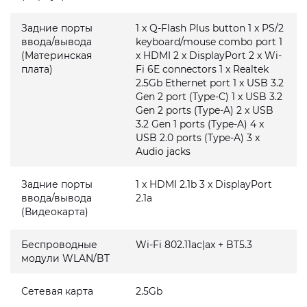
Задние порты
1 x Q-Flash Plus button 1 x PS/2
ввода/вывода
keyboard/mouse combo port 1
(Материнская
x HDMI 2 x DisplayPort 2 x Wi-
плата)
Fi 6E connectors 1 x Realtek
2.5Gb Ethernet port 1 x USB 3.2
Gen 2 port (Type-C) 1 x USB 3.2
Gen 2 ports (Type-A) 2 x USB
3.2 Gen 1 ports (Type-A) 4 x
USB 2.0 ports (Type-A) 3 x
Audio jacks
Задние порты
1 x HDMI 2.1b 3 x DisplayPort
ввода/вывода
2.1a
(Видеокарта)
Беспроводные
Wi-Fi 802.11ac|ax + BT5.3
модули WLAN/BT
Сетевая карта
2.5Gb