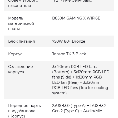
Объем второго
1TB NVMe Gen4 basic
накопителя
Модель
B850M GAMING X WIFI6E
материнской
платы
Блок питания
750W 80+ Bronze
Корпус
Jonsbo TK-3 Black
Охлаждение
3x120mm RGB LED fans
корпуса
(Bottom) + 3x120mm RGB LED
fans (Side) + 1x120mm RGB
LED fan (Rear) + 3x120mm
RGB LED fans (Top for cooling
system)
Передние порты
2xUSB3.0 (Type-A) + 1xUSB3.2
ввода/вывода
Gen 2 (Type-C) + Audio/Mic
(Корпус)