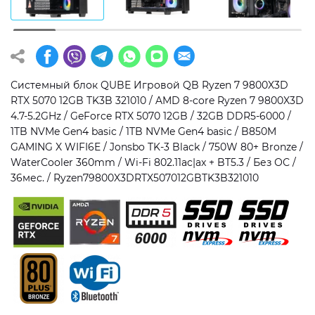
Операционная система
Тип накопителя
Windows 11 Home
SSD
Windows 11 Pro
HDD
Системный блок QUBE Игровой QB Ryzen 7 9800X3D
RTX 5070 12GB TK3B 321010 / AMD 8-core Ryzen 7 9800X3D
Без ОС
SSD + HDD
4.7-5.2GHz / GeForce RTX 5070 12GB / 32GB DDR5-6000 /
1TB NVMe Gen4 basic / 1TB NVMe Gen4 basic / B850M
Дополнительно
GAMING X WIFI6E / Jonsbo TK-3 Black / 750W 80+ Bronze /
WaterCooler 360mm / Wi-Fi 802.11ac|ax + BT5.3 / Без ОС /
RGB-подсветка
36мес. / Ryzen79800X3DRTX507012GBTK3B321010
Разблокированный множитель CPU
Сверхбыстрый M.2 SSD NVME