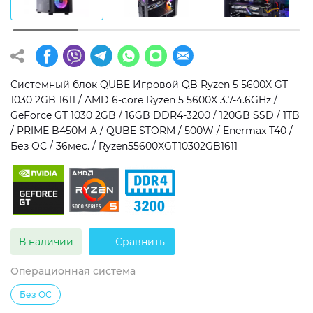
Операционная система
Тип накопителя
Windows 11 Home
SSD
Windows 11 Pro
HDD
Системный блок QUBE Игровой QB Ryzen 5 5600X GT
1030 2GB 1611 / AMD 6-core Ryzen 5 5600X 3.7-4.6GHz /
Без ОС
SSD + HDD
GeForce GT 1030 2GB / 16GB DDR4-3200 / 120GB SSD / 1TB
/ PRIME B450M-A / QUBE STORM / 500W / Enermax T40 /
Дополнительно
Без ОС / 36мес. / Ryzen55600XGT10302GB1611
RGB-подсветка
Разблокированный множитель CPU
Сверхбыстрый M.2 SSD NVME
В наличии
Сравнить
Операционная система
Без ОС