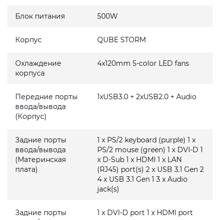
Блок питания
500W
Корпус
QUBE STORM
Охлаждение
4x120mm 5-color LED fans
корпуса
Передние порты
1xUSB3.0 + 2xUSB2.0 + Audio
ввода/вывода
(Корпус)
Задние порты
1 x PS/2 keyboard (purple) 1 x
ввода/вывода
PS/2 mouse (green) 1 x DVI-D 1
(Материнская
x D-Sub 1 x HDMI 1 x LAN
плата)
(RJ45) port(s) 2 x USB 3.1 Gen 2
4 x USB 3.1 Gen 1 3 x Audio
jack(s)
Задние порты
1 x DVI-D port 1 x HDMI port