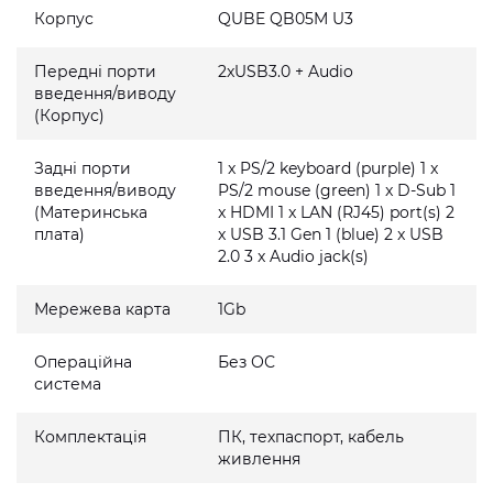
Корпус
QUBE QB05M U3
Передні порти
2xUSB3.0 + Audio
введення/виводу
(Корпус)
Задні порти
1 x PS/2 keyboard (purple) 1 x
введення/виводу
PS/2 mouse (green) 1 x D-Sub 1
(Материнська
x HDMI 1 x LAN (RJ45) port(s) 2
плата)
x USB 3.1 Gen 1 (blue) 2 x USB
2.0 3 x Audio jack(s)
Мережева карта
1Gb
Операційна
Без ОС
система
Комплектація
ПК, техпаспорт, кабель
живлення