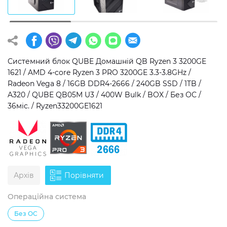
Операційна система
Тип накопичувача
Windows 11 Home
SSD
Windows 11 Pro
HDD
Системний блок QUBE Домашній QB Ryzen 3 3200GE
1621 / AMD 4-core Ryzen 3 PRO 3200GE 3.3-3.8GHz /
Без ОС
SSD + HDD
Radeon Vega 8 / 16GB DDR4-2666 / 240GB SSD / 1TB /
A320 / QUBE QB05M U3 / 400W Bulk / BOX / Без ОС /
Додатково
36міс. / Ryzen33200GE1621
RGB-підсвічування
Розблокований множник CPU
Надшвидкий M.2 SSD NVME
Архів
Порівняти
Операційна система
Без ОС