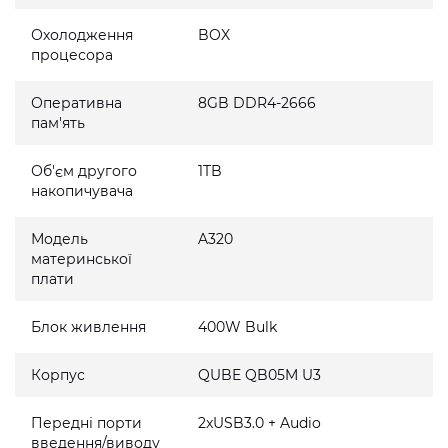
Охолодження
BOX
процесора
Оперативна
8GB DDR4-2666
пам'ять
Об'єм другого
1TB
накопичувача
Модель
A320
материнської
плати
Блок живлення
400W Bulk
Корпус
QUBE QB05M U3
Передні порти
2xUSB3.0 + Audio
введення/виводу