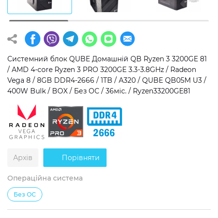
Операційна система
Тип накопичувача
Windows 11 Home
SSD
Windows 11 Pro
HDD
Системний блок QUBE Домашній QB Ryzen 3 3200GE 81
/ AMD 4-core Ryzen 3 PRO 3200GE 3.3-3.8GHz / Radeon
Без ОС
SSD + HDD
Vega 8 / 8GB DDR4-2666 / 1TB / A320 / QUBE QB05M U3 /
400W Bulk / BOX / Без ОС / 36міс. / Ryzen33200GE81
Додатково
RGB-підсвічування
Розблокований множник CPU
Надшвидкий M.2 SSD NVME
Архів
Порівняти
Операційна система
Без ОС