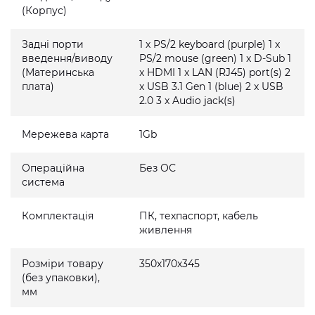
(Корпус)
Задні порти
1 x PS/2 keyboard (purple) 1 x
введення/виводу
PS/2 mouse (green) 1 x D-Sub 1
(Материнська
x HDMI 1 x LAN (RJ45) port(s) 2
плата)
x USB 3.1 Gen 1 (blue) 2 x USB
2.0 3 x Audio jack(s)
Мережева карта
1Gb
Операційна
Без ОС
система
Комплектація
ПК, техпаспорт, кабель
живлення
Розміри товару
350x170x345
(без упаковки),
мм