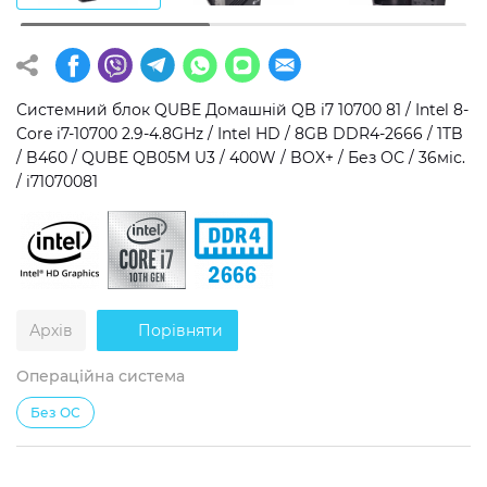
Операційна система
Тип накопичувача
Windows 11 Home
SSD
Системний блок QUBE Домашній QB i7 10700 81 / Intel 8-
Windows 11 Pro
HDD
Core i7-10700 2.9-4.8GHz / Intel HD / 8GB DDR4-2666 / 1TB
/ B460 / QUBE QB05M U3 / 400W / BOX+ / Без ОС / 36міс.
Без ОС
SSD + HDD
/ i71070081
Додатково
RGB-підсвічування
Розблокований множник CPU
Архів
Порівняти
Надшвидкий M.2 SSD NVME
Операційна система
Без ОС