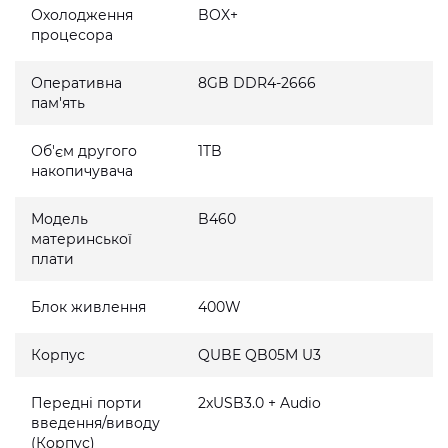
Охолодження
BOX+
процесора
Оперативна
8GB DDR4-2666
пам'ять
Об'єм другого
1TB
накопичувача
Модель
B460
материнської
плати
Блок живлення
400W
Корпус
QUBE QB05M U3
Передні порти
2xUSB3.0 + Audio
введення/виводу
(Корпус)