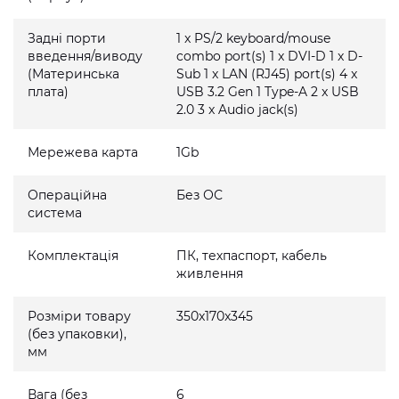
Задні порти
1 x PS/2 keyboard/mouse
введення/виводу
combo port(s) 1 x DVI-D 1 x D-
(Материнська
Sub 1 x LAN (RJ45) port(s) 4 x
плата)
USB 3.2 Gen 1 Type-A 2 x USB
2.0 3 x Audio jack(s)
Мережева карта
1Gb
Операційна
Без ОС
система
Комплектація
ПК, техпаспорт, кабель
живлення
Розміри товару
350x170x345
(без упаковки),
мм
Вага (без
6