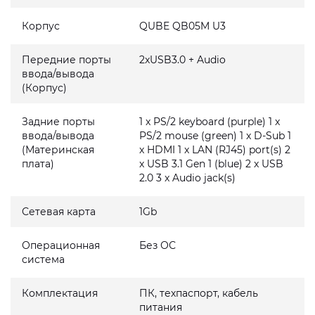
Корпус
QUBE QB05M U3
Передние порты
2xUSB3.0 + Audio
ввода/вывода
(Корпус)
Задние порты
1 x PS/2 keyboard (purple) 1 x
ввода/вывода
PS/2 mouse (green) 1 x D-Sub 1
(Материнская
x HDMI 1 x LAN (RJ45) port(s) 2
плата)
x USB 3.1 Gen 1 (blue) 2 x USB
2.0 3 x Audio jack(s)
Сетевая карта
1Gb
Операционная
Без ОС
система
Комплектация
ПК, техпаспорт, кабель
питания