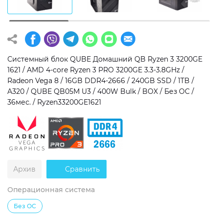
Операционная система
Тип накопителя
Windows 11 Home
SSD
Windows 11 Pro
HDD
Системный блок QUBE Домашний QB Ryzen 3 3200GE
1621 / AMD 4-core Ryzen 3 PRO 3200GE 3.3-3.8GHz /
Без ОС
SSD + HDD
Radeon Vega 8 / 16GB DDR4-2666 / 240GB SSD / 1TB /
A320 / QUBE QB05M U3 / 400W Bulk / BOX / Без ОС /
Дополнительно
36мес. / Ryzen33200GE1621
RGB-подсветка
Разблокированный множитель CPU
Сверхбыстрый M.2 SSD NVME
Архив
Сравнить
Операционная система
Без ОС