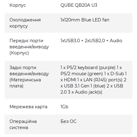
Корпус
QUBE QB20A U3
Охолодження
1x120mm Blue LED fan
корпусу
Передні порти
1xUSB3.0 + 2xUSB2.0 + Audio
введення/виводу
(Корпус)
Задні порти
1 x PS/2 keyboard (purple) 1 x
введення/виводу
PS/2 mouse (green) 1 x D-Sub 1
(Материнська
x HDMI 1 x LAN (RJ45) port(s) 2
плата)
x USB 3.1 Gen 1 (blue) 2 x USB
2.0 3 x Audio jack(s)
Мережева карта
1Gb
Операційна
Без ОС
система