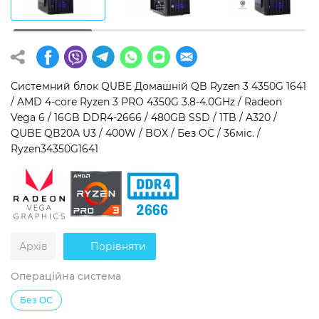
Операційна система
Тип накопичувача
Windows 11 Home
SSD
Windows 11 Pro
HDD
Системний блок QUBE Домашній QB Ryzen 3 4350G 1641
/ AMD 4-core Ryzen 3 PRO 4350G 3.8-4.0GHz / Radeon
Без ОС
SSD + HDD
Vega 6 / 16GB DDR4-2666 / 480GB SSD / 1TB / A320 /
QUBE QB20A U3 / 400W / BOX / Без ОС / 36міс. /
Додатково
Ryzen34350G1641
RGB-підсвічування
Розблокований множник CPU
Надшвидкий M.2 SSD NVME
Архів
Порівняти
Операційна система
Без ОС