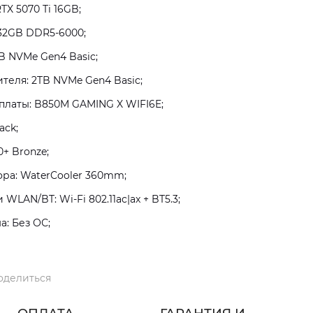
TX 5070 Ti 16GB;
32GB DDR5-6000;
B NVMe Gen4 Basic;
теля: 2TB NVMe Gen4 Basic;
платы: B850M GAMING X WIFI6E;
ack;
+ Bronze;
ра: WaterCooler 360mm;
LAN/BT: Wi-Fi 802.11ac|ax + BT5.3;
: Без ОС;
оделиться