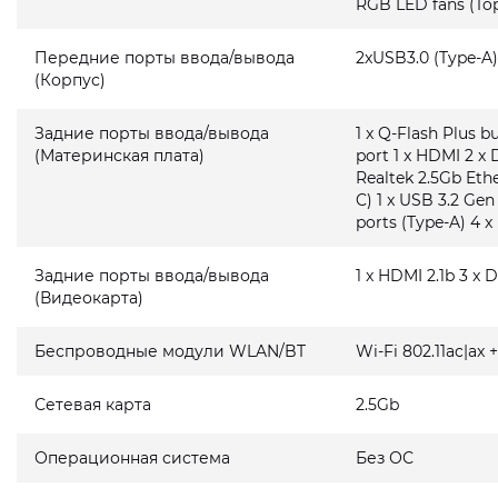
RGB LED fans (Top
Передние порты ввода/вывода
2xUSB3.0 (Type-A)
(Корпус)
Задние порты ввода/вывода
1 x Q-Flash Plus 
(Материнская плата)
port 1 x HDMI 2 x 
Realtek 2.5Gb Ethe
C) 1 x USB 3.2 Gen
ports (Type-A) 4 x
Задние порты ввода/вывода
1 x HDMI 2.1b 3 x D
(Видеокарта)
Беспроводные модули WLAN/BT
Wi-Fi 802.11ac|ax 
Сетевая карта
2.5Gb
Операционная система
Без ОС