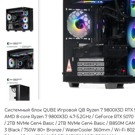
Системный блок QUBE Игровой QB Ryzen 7 9800X3D RTX 50
AMD 8-core Ryzen 7 9800X3D 4.7-5.2GHz / GeForce RTX 5070
/ 2TB NVMe Gen4 Basic / 2TB NVMe Gen4 Basic / B850M GAM
3 Black / 750W 80+ Bronze / WaterCooler 360mm / Wi-Fi 802.1