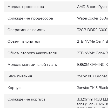
Модель процессора
AMD 8-core Ryzen
Охлаждение процессора
WaterCooler 36
Оперативная память
32GB DDR5-6000
Объем накопителя
2TB NVMe Gen4 B
Объем второго накопителя
2TB NVMe Gen4 B
Модель материнской платы
B850M GAMING X
Блок питания
750W 80+ Bronze
Корпус
Jonsbo TK-3 Blac
Охлаждение корпуса
3x120mm RGB LED
fans (Side) + 1x