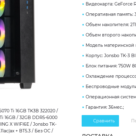
Видеокарта: GeForce R
Оперативная память: 
Объем накопителя: 2T
Объем второго накопи
Модель материнской 
Корпус: Jonsbo TK-3 Bl
Блок питания: 750W 80
Охлаждение процессо
Беспроводные модули W
Операционная система
Гарантия: 36мес.;
70 Ti 16GB TK3B 322020 /
 Ti 16GB / 32GB DDR5-6000
Сравнить
П
ING X WIFI6E / Jonsbo TK-
1ac|ax + BT5.3 / Без ОС /