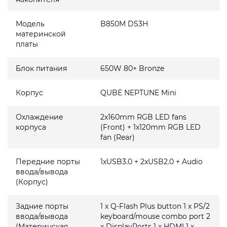
Модель
B850M DS3H
материнской
платы
Блок питания
650W 80+ Bronze
Корпус
QUBE NEPTUNE Mini
Охлаждение
2x160mm RGB LED fans
корпуса
(Front) + 1x120mm RGB LED
fan (Rear)
Передние порты
1xUSB3.0 + 2xUSB2.0 + Audio
ввода/вывода
(Корпус)
Задние порты
1 x Q-Flash Plus button 1 x PS/2
ввода/вывода
keyboard/mouse combo port 2
(Материнская
x DisplayPorts 1 x HDMI 1 x