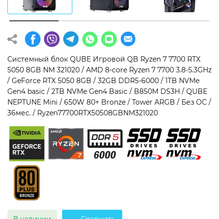
Операционная система
Тип накопителя
Windows 11 Home
SSD
Windows 11 Pro
HDD
Системный блок QUBE Игровой QB Ryzen 7 7700 RTX
5050 8GB NM 321020 / AMD 8-core Ryzen 7 7700 3.8-5.3GHz
Без ОС
SSD + HDD
/ GeForce RTX 5050 8GB / 32GB DDR5-6000 / 1TB NVMe
Gen4 basic / 2TB NVMe Gen4 Basic / B850M DS3H / QUBE
Дополнительно
NEPTUNE Mini / 650W 80+ Bronze / Tower ARGB / Без ОС /
36мес. / Ryzen77700RTX50508GBNM321020
RGB-подсветка
Разблокированный множитель CPU
Сверхбыстрый M.2 SSD NVME