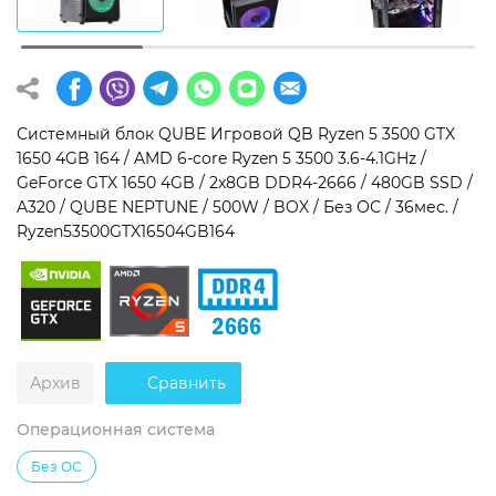
Операционная система
Тип накопителя
Windows 11 Home
SSD
Windows 11 Pro
HDD
Системный блок QUBE Игровой QB Ryzen 5 3500 GTX
1650 4GB 164 / AMD 6-core Ryzen 5 3500 3.6-4.1GHz /
Без ОС
SSD + HDD
GeForce GTX 1650 4GB / 2x8GB DDR4-2666 / 480GB SSD /
A320 / QUBE NEPTUNE / 500W / BOX / Без ОС / 36мес. /
Дополнительно
Ryzen53500GTX16504GB164
RGB-подсветка
Разблокированный множитель CPU
Сверхбыстрый M.2 SSD NVME
Архив
Сравнить
Операционная система
Без ОС