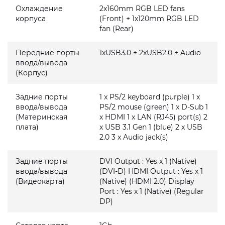
Охлаждение
2x160mm RGB LED fans
корпуса
(Front) + 1x120mm RGB LED
fan (Rear)
Передние порты
1xUSB3.0 + 2xUSB2.0 + Audio
ввода/вывода
(Корпус)
Задние порты
1 x PS/2 keyboard (purple) 1 x
ввода/вывода
PS/2 mouse (green) 1 x D-Sub 1
(Материнская
x HDMI 1 x LAN (RJ45) port(s) 2
плата)
x USB 3.1 Gen 1 (blue) 2 x USB
2.0 3 x Audio jack(s)
Задние порты
DVI Output : Yes x 1 (Native)
ввода/вывода
(DVI-D) HDMI Output : Yes x 1
(Видеокарта)
(Native) (HDMI 2.0) Display
Port : Yes x 1 (Native) (Regular
DP)