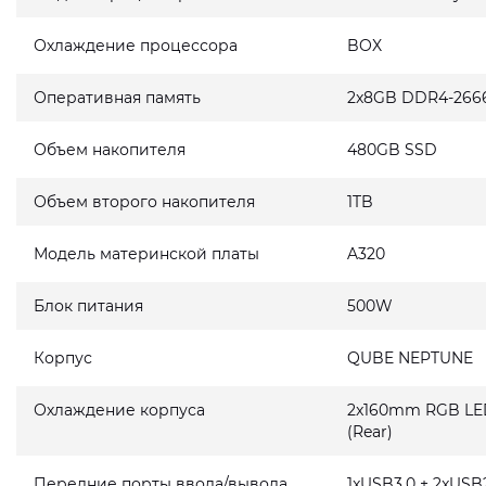
Охлаждение процессора
BOX
Оперативная память
2x8GB DDR4-266
Объем накопителя
480GB SSD
Объем второго накопителя
1TB
Модель материнской платы
A320
Блок питания
500W
Корпус
QUBE NEPTUNE
Охлаждение корпуса
2x160mm RGB LED 
(Rear)
Передние порты ввода/вывода
1xUSB3.0 + 2xUSB2