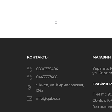
КОНТАКТЫ
МАГАЗИН
Украина, 
0800335404
ул. Кирил
0443337408
ГРАФИК 
г. Киев, ул. Кирилловская,
104а
Пн-Пт с 9:
info@qube.ua
Cб-Вс с 10:
без выход