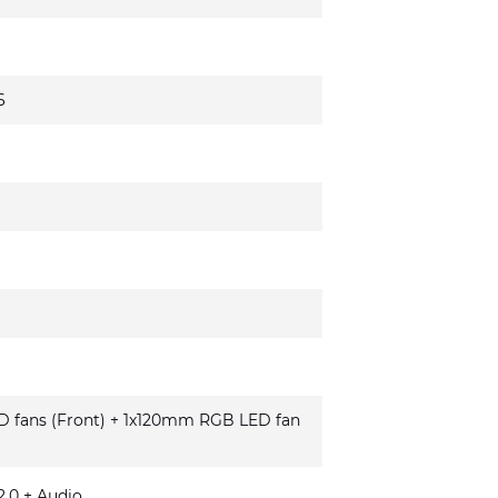
6
fans (Front) + 1x120mm RGB LED fan
.0 + Audio