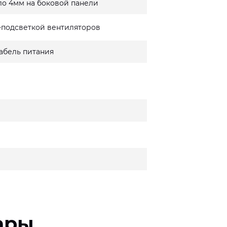
ло 4мм на боковой панели
-подсветкой вентиляторов
кабель питания
ары