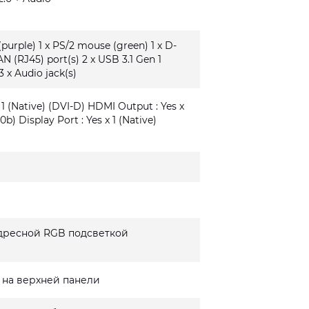
(purple) 1 x PS/2 mouse (green) 1 x D-
AN (RJ45) port(s) 2 x USB 3.1 Gen 1
3 x Audio jack(s)
 1 (Native) (DVI-D) HDMI Output : Yes x
0b) Display Port : Yes x 1 (Native)
дресной RGB подсветкой
 на верхней панели