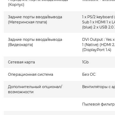
(Корпус)
Задние порты ввода/вывода
1 x PS/2 keyboard 
(Материнская плата)
Sub 1 x HDMI 1 x L
(blue) 2 x USB 2.0 
Задние порты ввода/вывода
DVI Output : Yes x
(Видеокарта)
1 (Native) (HDMI 2.
(DisplayPort 1.4)
Сетевая карта
1Gb
Операционная система
Без ОС
Дополнительный опционал/
Вентиляторы с а
возможности
Пылевой фильтр