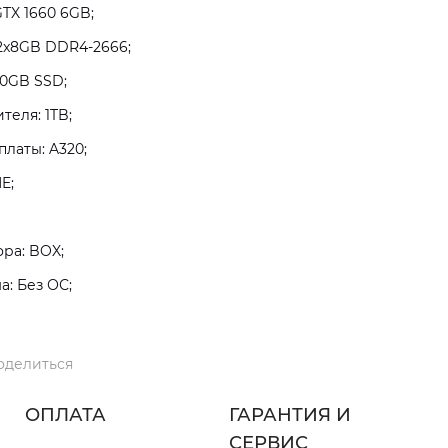
TX 1660 6GB;
2x8GB DDR4-2666;
80GB SSD;
теля: 1TB;
латы: A320;
E;
ра: BOX;
: Без ОС;
оделиться
ОПЛАТА
ГАРАНТИЯ И
СЕРВИС