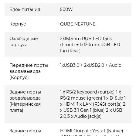
Блок питания
500W
Корпус
QUBE NEPTUNE
Охлаждение
2x160mm RGB LED fans
корпуса
(Front) + 1x120mm RGB LED
fan (Rear)
Передние порты
1xUSB3.0 + 2xUSB2.0 + Audio
ввода/вывода
(Корпус)
Задние порты
1 x PS/2 keyboard (purple) 1 x
ввода/вывода
PS/2 mouse (green) 1 x D-Sub 1
(Материнская
x HDMI 1 x LAN (RJ45) port(s) 2
плата)
x USB 3.1 Gen 1 (blue) 2 x USB
2.0 3 x Audio jack(s)
Задние порты
HDMI Output : Yes x 1 (Native)