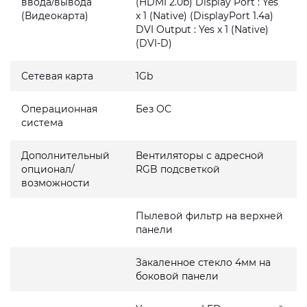
ввода/вывода
(HDMI 2.0b) Display Port : Yes
(Видеокарта)
x 1 (Native) (DisplayPort 1.4a)
DVI Output : Yes x 1 (Native)
(DVI-D)
Сетевая карта
1Gb
Операционная
Без ОС
система
Дополнительный
Вентиляторы с адресной
опционал/
RGB подсветкой
возможности
Пылевой фильтр на верхней
панели
Закаленное стекло 4мм на
боковой панели