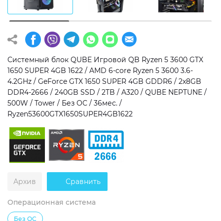
Операционная система
Тип накопителя
Windows 11 Home
SSD
Windows 11 Pro
HDD
Системный блок QUBE Игровой QB Ryzen 5 3600 GTX
1650 SUPER 4GB 1622 / AMD 6-core Ryzen 5 3600 3.6-
Без ОС
SSD + HDD
4.2GHz / GeForce GTX 1650 SUPER 4GB GDDR6 / 2x8GB
DDR4-2666 / 240GB SSD / 2TB / A320 / QUBE NEPTUNE /
Дополнительно
500W / Tower / Без ОС / 36мес. /
Ryzen53600GTX1650SUPER4GB1622
RGB-подсветка
Разблокированный множитель CPU
Сверхбыстрый M.2 SSD NVME
Архив
Сравнить
Операционная система
Без ОС