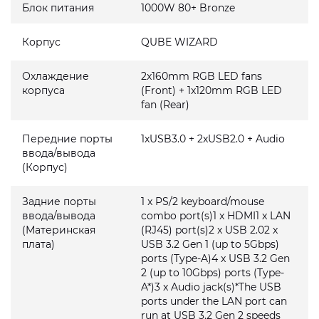
Блок питания
1000W 80+ Bronze
Корпус
QUBE WIZARD
Охлаждение
2x160mm RGB LED fans
корпуса
(Front) + 1x120mm RGB LED
fan (Rear)
Передние порты
1xUSB3.0 + 2xUSB2.0 + Audio
ввода/вывода
(Корпус)
Задние порты
1 x PS/2 keyboard/mouse
ввода/вывода
combo port(s)1 x HDMI1 x LAN
(Материнская
(RJ45) port(s)2 x USB 2.02 x
плата)
USB 3.2 Gen 1 (up to 5Gbps)
ports (Type-A)4 x USB 3.2 Gen
2 (up to 10Gbps) ports (Type-
A*)3 x Audio jack(s)*The USB
ports under the LAN port can
run at USB 3.2 Gen 2 speeds