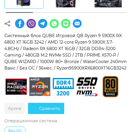
Операционная система
Тип накопителя
Windows 11 Home
SSD
Windows 11 Pro
HDD
Системный блок QUBE Игровой QB Ryzen 9 5900X RX
6800 XT 16GB 3242 / AMD 12-core Ryzen 9 5900X 3.7-
Без ОС
SSD + HDD
4.8GHz / Radeon RX 6800 XT 16GB / 32GB DDR4-3200
Gaming / 480GB M.2 NVMe SSD / 2TB / PRIME X570-P /
Дополнительно
QUBE WIZARD / 1000W 80+ Bronze / WaterCooler 240mm
Basic / Без ОС / 36мес. / Ryzen95900XRX6800XT16GB3242
RGB-подсветка
Разблокированный множитель CPU
Сверхбыстрый M.2 SSD NVME
Архив
Сравнить
Операционная система
Без ОС