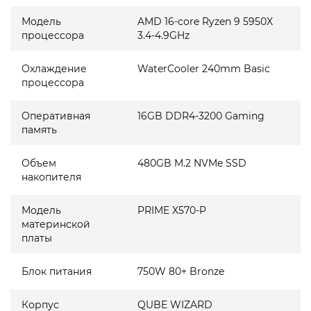
Модель
AMD 16-core Ryzen 9 5950X
процессора
3.4-4.9GHz
Охлаждение
WaterCooler 240mm Basic
процессора
Оперативная
16GB DDR4-3200 Gaming
память
Объем
480GB M.2 NVMe SSD
накопителя
Модель
PRIME X570-P
материнской
платы
Блок питания
750W 80+ Bronze
Корпус
QUBE WIZARD