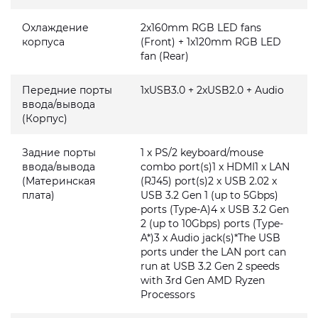
Охлаждение
2x160mm RGB LED fans
корпуса
(Front) + 1x120mm RGB LED
fan (Rear)
Передние порты
1xUSB3.0 + 2xUSB2.0 + Audio
ввода/вывода
(Корпус)
Задние порты
1 x PS/2 keyboard/mouse
ввода/вывода
combo port(s)1 x HDMI1 x LAN
(Материнская
(RJ45) port(s)2 x USB 2.02 x
плата)
USB 3.2 Gen 1 (up to 5Gbps)
ports (Type-A)4 x USB 3.2 Gen
2 (up to 10Gbps) ports (Type-
A*)3 x Audio jack(s)*The USB
ports under the LAN port can
run at USB 3.2 Gen 2 speeds
with 3rd Gen AMD Ryzen
Processors