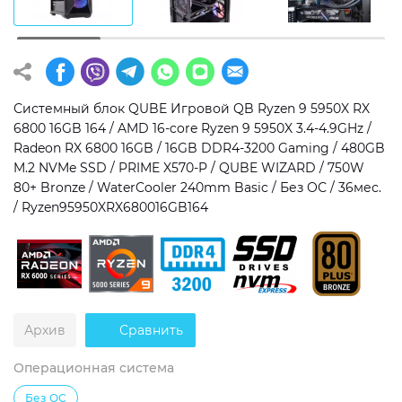
Операционная система
Тип накопителя
Windows 11 Home
SSD
Windows 11 Pro
HDD
Системный блок QUBE Игровой QB Ryzen 9 5950X RX
6800 16GB 164 / AMD 16-core Ryzen 9 5950X 3.4-4.9GHz /
Без ОС
SSD + HDD
Radeon RX 6800 16GB / 16GB DDR4-3200 Gaming / 480GB
M.2 NVMe SSD / PRIME X570-P / QUBE WIZARD / 750W
Дополнительно
80+ Bronze / WaterCooler 240mm Basic / Без ОС / 36мес.
/ Ryzen95950XRX680016GB164
RGB-подсветка
Разблокированный множитель CPU
Сверхбыстрый M.2 SSD NVME
Архив
Сравнить
Операционная система
Без ОС