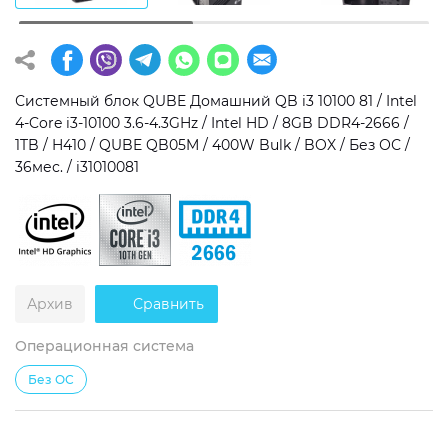
Операционная система
Тип накопителя
Windows 11 Home
SSD
Системный блок QUBE Домашний QB i3 10100 81 / Intel
Windows 11 Pro
HDD
4-Core i3-10100 3.6-4.3GHz / Intel HD / 8GB DDR4-2666 /
1TB / H410 / QUBE QB05M / 400W Bulk / BOX / Без ОС /
Без ОС
SSD + HDD
36мес. / i31010081
Дополнительно
RGB-подсветка
Разблокированный множитель CPU
Архив
Сравнить
Сверхбыстрый M.2 SSD NVME
Операционная система
Без ОС