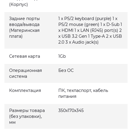
(Корпус)
Задние порты
1 x PS/2 keyboard (purple) 1 x
ввода/вывода
PS/2 mouse (green) 1 x D-Sub 1
(Материнская
x HDMI 1 x LAN (RJ45) port(s) 2
плата)
x USB 3.2 Gen 1 Type-A 2 x USB
2.0 3 x Audio jack(s)
Сетевая карта
1Gb
Операционная
Без ОС
система
Комплектация
ПК, техпаспорт, кабель
питания
Размеры товара
350x170x345
(без упаковки),
мм