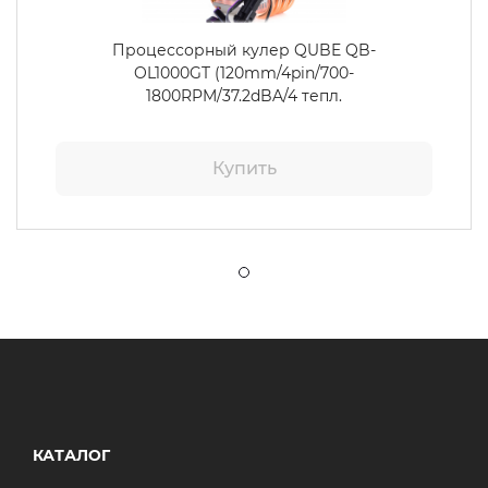
Процессорный кулер QUBE QB-
OL1000GT (120mm/4pin/700-
1800RPM/37.2dBA/4 тепл.
трубки/3pin 5V ARGB)
Купить
КАТАЛОГ