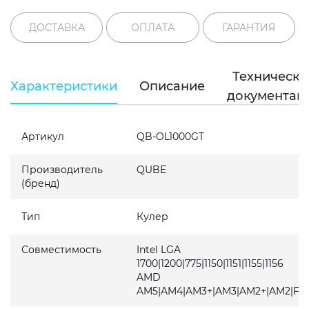
ДОСТАВКА
ОПЛАТА
ГАРАНТИЯ
Техническа
Характеристики
Описание
документац
Артикул
QB-OL1000GT
Производитель
QUBE
(бренд)
Тип
Кулер
Совместимость
Intel LGA
1700|1200|775|1150|1151|1155|1156
AMD
AM5|AM4|AM3+|AM3|AM2+|AM2|FM