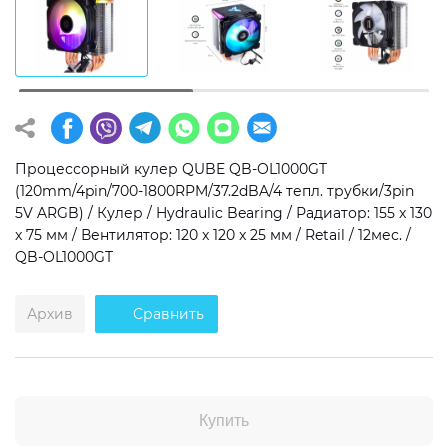
Операционная система
Тип накопителя
Windows 11 Home
SSD
Windows 11 Pro
HDD
Без ОС
SSD + HDD
Процессорный кулер QUBE QB-OL1000GT
(120mm/4pin/700-1800RPM/37.2dBA/4 тепл. трубки/3pin
Дополнительно
5V ARGB) / Кулер / Hydraulic Bearing / Радиатор: 155 x 130
x 75 мм / Вентилятор: 120 x 120 x 25 мм / Retail / 12мес. /
RGB-подсветка
QB-OL1000GT
Разблокированный множитель CPU
Сверхбыстрый M.2 SSD NVME
Архив
Сравнить
Купить