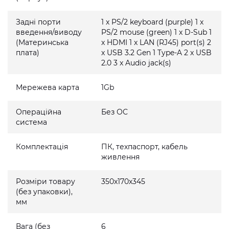
Задні порти
1 x PS/2 keyboard (purple) 1 x
введення/виводу
PS/2 mouse (green) 1 x D-Sub 1
(Материнська
x HDMI 1 x LAN (RJ45) port(s) 2
плата)
x USB 3.2 Gen 1 Type-A 2 x USB
2.0 3 x Audio jack(s)
Мережева карта
1Gb
Операційна
Без ОС
система
Комплектація
ПК, техпаспорт, кабель
живлення
Розміри товару
350x170x345
(без упаковки),
мм
Вага (без
6