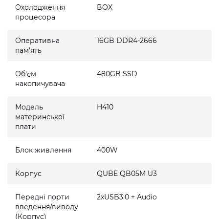
Охолодження
BOX
процесора
Оперативна
16GB DDR4-2666
пам'ять
Об'єм
480GB SSD
накопичувача
Модель
H410
материнської
плати
Блок живлення
400W
Корпус
QUBE QB05M U3
Передні порти
2xUSB3.0 + Audio
введення/виводу
(Корпус)