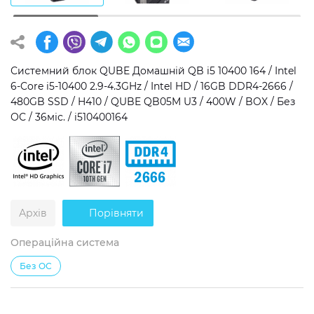
Операційна система
Тип накопичувача
Windows 11 Home
SSD
Системний блок QUBE Домашній QB i5 10400 164 / Intel
Windows 11 Pro
HDD
6-Core i5-10400 2.9-4.3GHz / Intel HD / 16GB DDR4-2666 /
480GB SSD / H410 / QUBE QB05M U3 / 400W / BOX / Без
Без ОС
SSD + HDD
ОС / 36міс. / i510400164
Додатково
RGB-підсвічування
Розблокований множник CPU
Архів
Порівняти
Надшвидкий M.2 SSD NVME
Операційна система
Без ОС