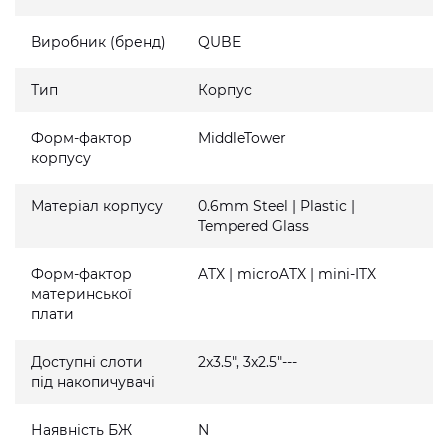
Виробник (бренд)
QUBE
Тип
Корпус
Форм-фактор
MiddleTower
корпусу
Матеріал корпусу
0.6mm Steel | Plastic |
Tempered Glass
Форм-фактор
ATX | microATX | mini-ITX
материнської
плати
Доступні слоти
2x3.5", 3x2.5"---
під накопичувачі
Наявність БЖ
N