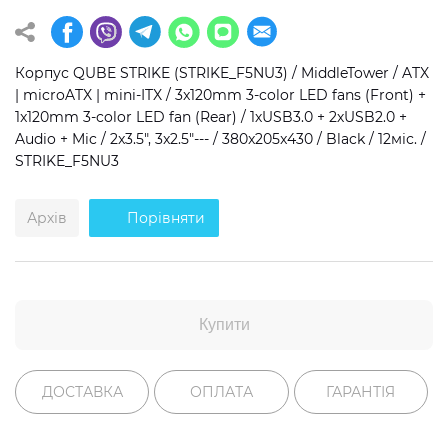
Операційна система
Тип накопичувача
Корпус QUBE STRIKE (STRIKE_F5NU3) / MiddleTower / ATX
Windows 11 Home
SSD
| microATX | mini-ITX / 3x120mm 3-color LED fans (Front) +
Windows 11 Pro
HDD
1x120mm 3-color LED fan (Rear) / 1хUSB3.0 + 2хUSB2.0 +
Audio + Mic / 2x3.5", 3x2.5"--- / 380x205x430 / Black / 12міс. /
Без ОС
SSD + HDD
STRIKE_F5NU3
Додатково
Архів
Порівняти
RGB-підсвічування
Розблокований множник CPU
Надшвидкий M.2 SSD NVME
Купити
ДОСТАВКА
ОПЛАТА
ГАРАНТІЯ