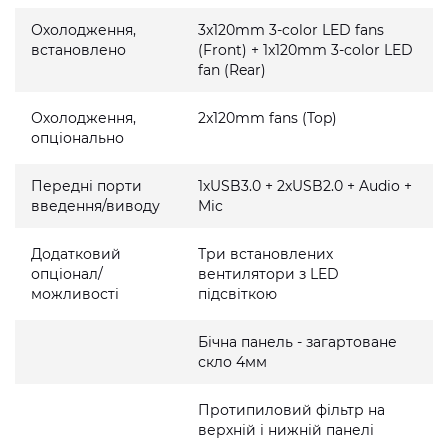
Охолодження,
3x120mm 3-color LED fans
встановлено
(Front) + 1x120mm 3-color LED
fan (Rear)
Охолодження,
2x120mm fans (Top)
опціонально
Передні порти
1хUSB3.0 + 2хUSB2.0 + Audio +
введення/виводу
Mic
Додатковий
Три встановлених
опціонал/
вентилятори з LED
можливості
підсвіткою
Бічна панель - загартоване
скло 4мм
Протипиловий фільтр на
верхній і нижній панелі