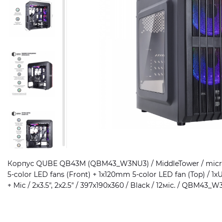
Корпус QUBE QB43M (QBM43_W3NU3) / MiddleTower / micro
5-color LED fans (Front) + 1x120mm 5-color LED fan (Top) / 1
+ Mic / 2x3.5", 2x2.5" / 397х190х360 / Black / 12міс. / QBM43_