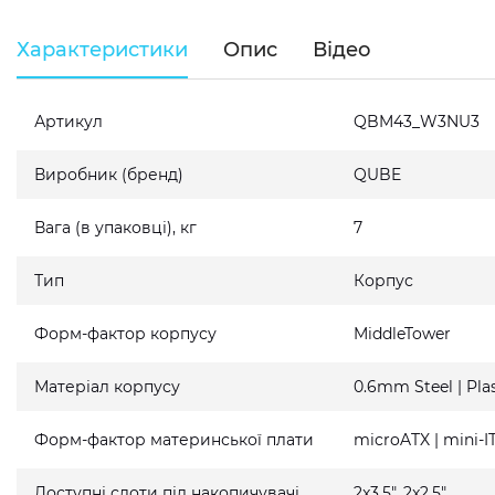
Характеристики
Опис
Відео
Артикул
QBM43_W3NU3
Виробник (бренд)
QUBE
Вага (в упаковці), кг
7
Тип
Корпус
Форм-фактор корпусу
MiddleTower
Матеріал корпусу
0.6mm Steel | Plas
Форм-фактор материнської плати
microATX | mini-I
Доступні слоти під накопичувачі
2x3.5", 2x2.5"