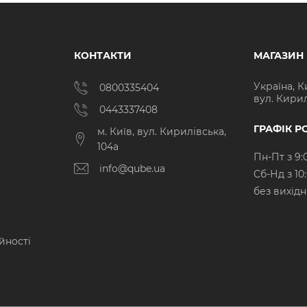
КОНТАКТИ
МАГАЗИН
Україна, К
0800335404
вул. Кирил
0443337408
ГРАФІК Р
м. Київ, вул. Кирилівська,
104а
Пн-Пт з 9:
info@qube.ua
Cб-Нд з 10
без вихід
йності