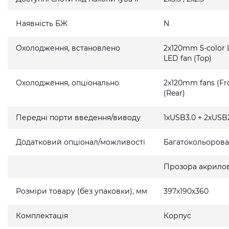
Наявність БЖ
N
Охолодження, встановлено
2x120mm 5-color L
LED fan (Top)
Охолодження, опціонально
2x120mm fans (Fro
(Rear)
Передні порти введення/виводу
1хUSB3.0 + 2хUSB2
Додатковий опціонал/можливості
Багатокольорова 
Прозора акрилов
Розміри товару (без упаковки), мм
397х190х360
Комплектація
Корпус