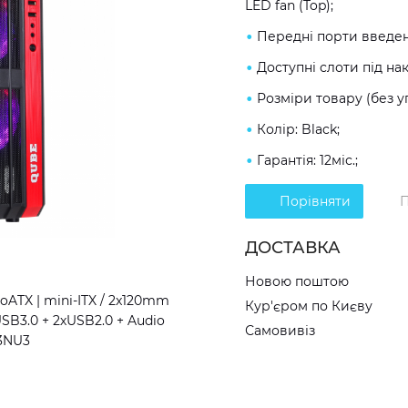
LED fan (Top);
Передні порти введенн
Доступні слоти під нако
Розміри товару (без у
Колір: Black;
Гарантія: 12міс.;
Порівняти
П
ДОСТАВКА
Новою поштою
ATX | mini-ITX / 2x120mm
Кур'єром по Києву
хUSB3.0 + 2хUSB2.0 + Audio
Самовивіз
W3NU3