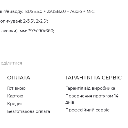
я/виводу: 1хUSB3.0 + 2хUSB2.0 + Audio + Mic;
пичувачі: 2x3.5", 2x2.5";
паковки), мм: 397х190х360;
оділитися
ОПЛАТА
ГАРАНТІЯ ТА СЕРВІС
Готівкою
Гарантія від виробника
Картою
Повернення протягом 14
днів
Кредит
Професійний сервіс
Безготівкова оплата