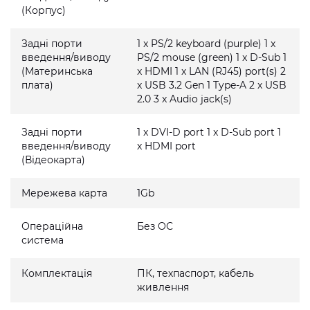
(Корпус)
Задні порти
1 x PS/2 keyboard (purple) 1 x
введення/виводу
PS/2 mouse (green) 1 x D-Sub 1
(Материнська
x HDMI 1 x LAN (RJ45) port(s) 2
плата)
x USB 3.2 Gen 1 Type-A 2 x USB
2.0 3 x Audio jack(s)
Задні порти
1 x DVI-D port 1 x D-Sub port 1
введення/виводу
x HDMI port
(Відеокарта)
Мережева карта
1Gb
Операційна
Без ОС
система
Комплектація
ПК, техпаспорт, кабель
живлення