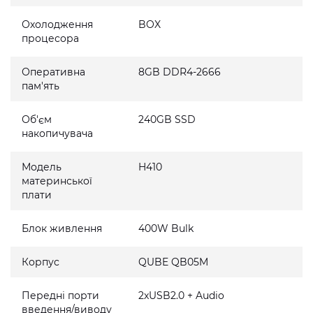
Охолодження
BOX
процесора
Оперативна
8GB DDR4-2666
пам'ять
Об'єм
240GB SSD
накопичувача
Модель
H410
материнської
плати
Блок живлення
400W Bulk
Корпус
QUBE QB05M
Передні порти
2xUSB2.0 + Audio
введення/виводу