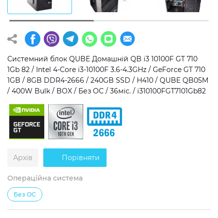
Операційна система
Тип накопичувача
Windows 11 Home
SSD
Windows 11 Pro
HDD
Системний блок QUBE Домашній QB i3 10100F GT 710
1Gb 82 / Intel 4-Core i3-10100F 3.6-4.3GHz / GeForce GT 710
Без ОС
SSD + HDD
1GB / 8GB DDR4-2666 / 240GB SSD / H410 / QUBE QB05M
/ 400W Bulk / BOX / Без ОС / 36міс. / i310100FGT7101Gb82
Додатково
RGB-підсвічування
Розблокований множник CPU
Надшвидкий M.2 SSD NVME
Архів
Порівняти
Операційна система
Без ОС