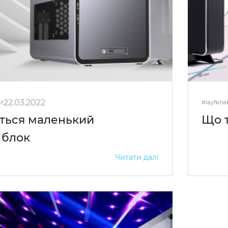
22.03.2022
at
#layfkhak
ється маленький
Що т
 блок
Читати далі