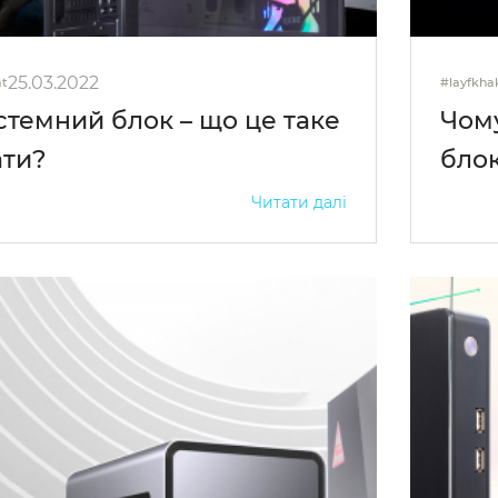
25.03.2022
at
#layfkhak
стемний блок – що це таке
Чом
ати?
бло
Читати далі