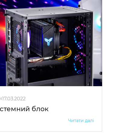
17.03.2022
at
истемний блок
Читати далі