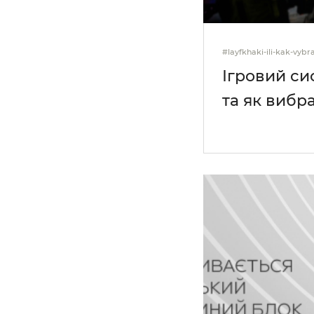
#layfkhaki-ili-kak-vybr
Ігровий си
та як вибр