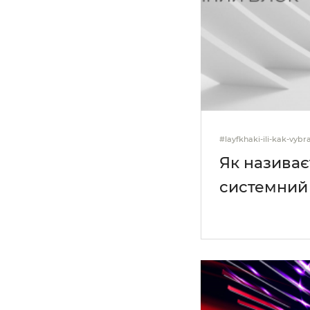
#layfkhaki-ili-kak-vybr
Як назива
системний