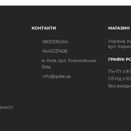
КОНТАКТИ
МАГАЗИН
Україна, К
0800335404
вул. Кирил
0443337408
ГРАФІК Р
м. Київ, вул. Кирилівська,
104а
Пн-Пт з 9:
info@qube.ua
Cб-Нд з 10
без вихід
йності