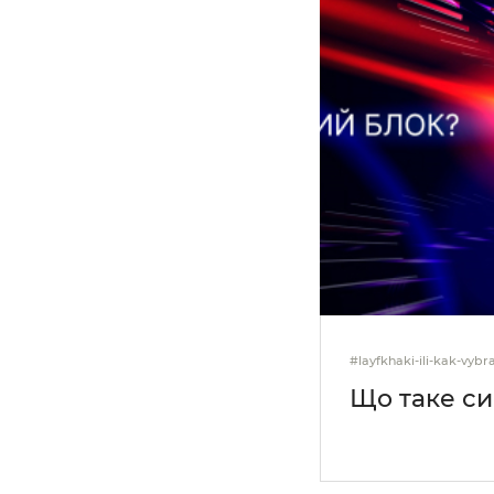
#layfkhaki-ili-kak-vybr
Що таке с