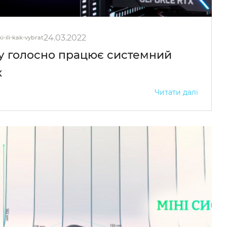
24.03.2022
i-ili-kak-vybrat
у голосно працює системний
к
Читати далі