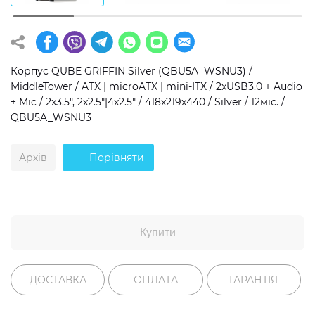
Операційна система
Тип накопичувача
Windows 11 Home
SSD
Корпус QUBE GRIFFIN Silver (QBU5A_WSNU3) /
Windows 11 Pro
HDD
MiddleTower / ATX | microATX | mini-ITX / 2xUSB3.0 + Audio
+ Mic / 2x3.5", 2x2.5"|4x2.5" / 418x219x440 / Silver / 12міс. /
Без ОС
SSD + HDD
QBU5A_WSNU3
Додатково
Архів
Порівняти
RGB-підсвічування
Розблокований множник CPU
Надшвидкий M.2 SSD NVME
Купити
ДОСТАВКА
ОПЛАТА
ГАРАНТІЯ