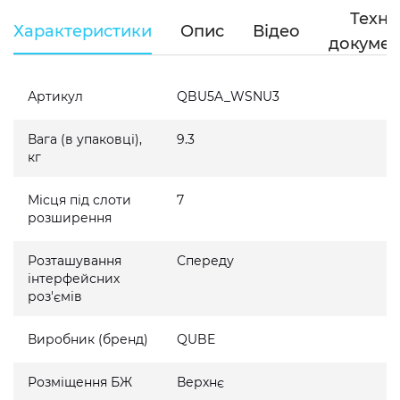
Техні
Характеристики
Опис
Відео
докумен
Артикул
QBU5A_WSNU3
Вага (в упаковці),
9.3
кг
Місця під слоти
7
розширення
Розташування
Спереду
інтерфейсних
роз'ємів
Виробник (бренд)
QUBE
Розміщення БЖ
Верхнє