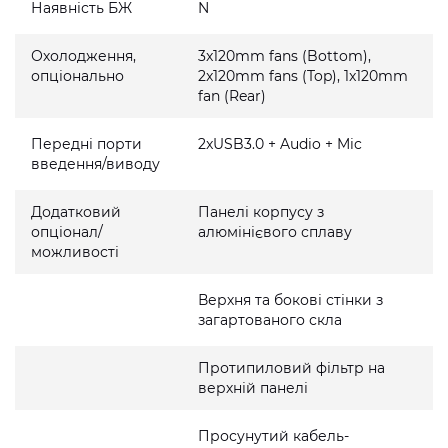
Наявність БЖ
N
Охолодження,
3x120mm fans (Bottom),
опціонально
2x120mm fans (Top), 1x120mm
fan (Rear)
Передні порти
2xUSB3.0 + Audio + Mic
введення/виводу
Додатковий
Панелі корпусу з
опціонал/
алюмінієвого сплаву
можливості
Верхня та бокові стінки з
загартованого скла
Протипиловий фільтр на
верхній панелі
Просунутий кабель-