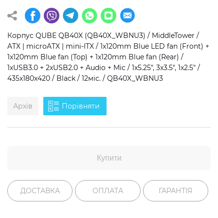
Операційна система
Тип накопичувача
Корпус QUBE QB40X (QB40X_WBNU3) / MiddleTower /
Windows 11 Home
SSD
ATX | microATX | mini-ITX / 1x120mm Blue LED fan (Front) +
Windows 11 Pro
HDD
1x120mm Blue fan (Top) + 1x120mm Blue fan (Rear) /
1хUSB3.0 + 2хUSB2.0 + Audio + Mic / 1x5.25", 3x3.5", 1x2.5" /
Без ОС
SSD + HDD
435x180x420 / Black / 12міс. / QB40X_WBNU3
Додатково
Архів
Порівняти
RGB-підсвічування
Розблокований множник CPU
Надшвидкий M.2 SSD NVME
Купити
ДОСТАВКА
ОПЛАТА
ГАРАНТІЯ