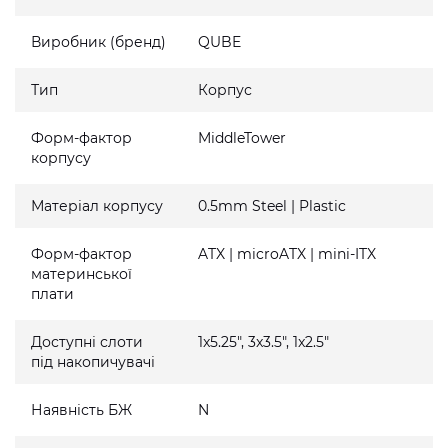
Виробник (бренд)
QUBE
Тип
Корпус
Форм-фактор
MiddleTower
корпусу
Матеріал корпусу
0.5mm Steel | Plastic
Форм-фактор
ATX | microATX | mini-ITX
материнської
плати
Доступні слоти
1x5.25", 3x3.5", 1x2.5"
під накопичувачі
Наявність БЖ
N