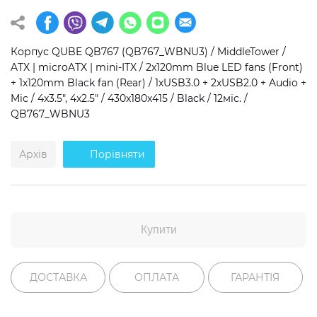
Операційна система
Тип накопичувача
Корпус QUBE QB767 (QB767_WBNU3) / MiddleTower /
Windows 11 Home
SSD
ATX | microATX | mini-ITX / 2x120mm Blue LED fans (Front)
Windows 11 Pro
HDD
+ 1x120mm Black fan (Rear) / 1хUSB3.0 + 2хUSB2.0 + Audio +
Mic / 4x3.5", 4x2.5" / 430x180x415 / Black / 12міс. /
Без ОС
SSD + HDD
QB767_WBNU3
Додатково
Архів
Порівняти
RGB-підсвічування
Розблокований множник CPU
Надшвидкий M.2 SSD NVME
Купити
ДОСТАВКА
ОПЛАТА
ГАРАНТІЯ