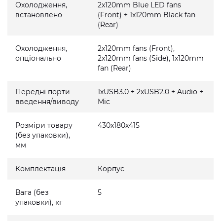
Охолодження,
2x120mm Blue LED fans
встановлено
(Front) + 1x120mm Black fan
(Rear)
Охолодження,
2x120mm fans (Front),
опціонально
2x120mm fans (Side), 1x120mm
fan (Rear)
Передні порти
1хUSB3.0 + 2хUSB2.0 + Audio +
введення/виводу
Mic
Розміри товару
430x180x415
(без упаковки),
мм
Комплектація
Корпус
Вага (без
5
упаковки), кг