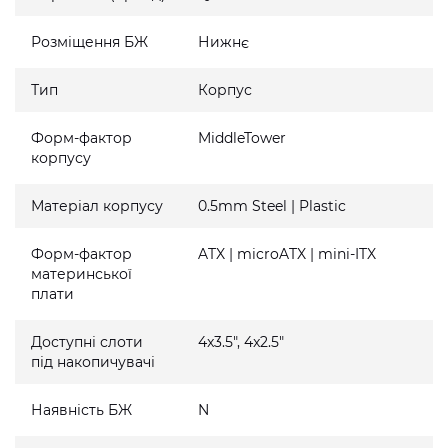
Розміщення БЖ
Нижнє
Тип
Корпус
Форм-фактор
MiddleTower
корпусу
Матеріал корпусу
0.5mm Steel | Plastic
Форм-фактор
ATX | microATX | mini-ITX
материнської
плати
Доступні слоти
4x3.5", 4x2.5"
під накопичувачі
Наявність БЖ
N