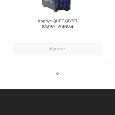
Корпус QUBE QB767
(QB767_WBNU3)
Купити