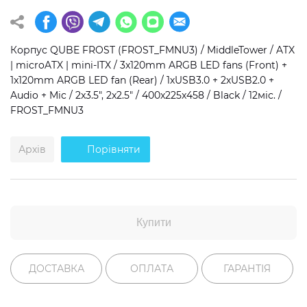
Операційна система
Тип накопичувача
Корпус QUBE FROST (FROST_FMNU3) / MiddleTower / ATX
Windows 11 Home
SSD
| microATX | mini-ITX / 3x120mm ARGB LED fans (Front) +
Windows 11 Pro
HDD
1x120mm ARGB LED fan (Rear) / 1хUSB3.0 + 2хUSB2.0 +
Audio + Mic / 2x3.5", 2x2.5" / 400x225x458 / Black / 12міс. /
Без ОС
SSD + HDD
FROST_FMNU3
Додатково
Архів
Порівняти
RGB-підсвічування
Розблокований множник CPU
Надшвидкий M.2 SSD NVME
Купити
ДОСТАВКА
ОПЛАТА
ГАРАНТІЯ