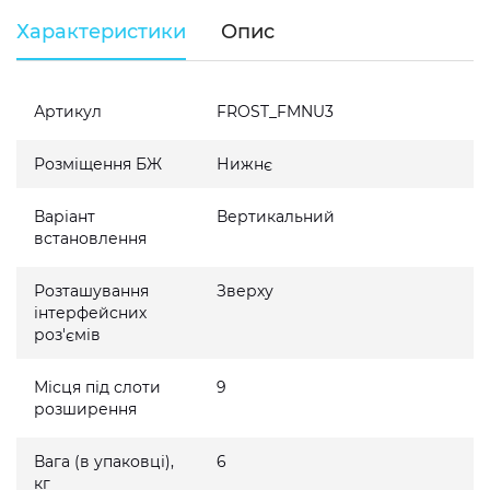
Характеристики
Опис
Артикул
FROST_FMNU3
Розміщення БЖ
Нижнє
Варіант
Вертикальний
встановлення
Розташування
Зверху
інтерфейсних
роз'ємів
Місця під слоти
9
розширення
Вага (в упаковці),
6
кг