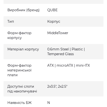
Виробник (бренд)
QUBE
Тип
Корпус
Форм-фактор
MiddleTower
корпусу
Матеріал корпусу
0.6mm Steel | Plastic |
Tempered Glass
Форм-фактор
ATX | microATX | mini-ITX
материнської
плати
Доступні слоти
2x3.5", 2x2.5"
під накопичувачі
Наявність БЖ
N