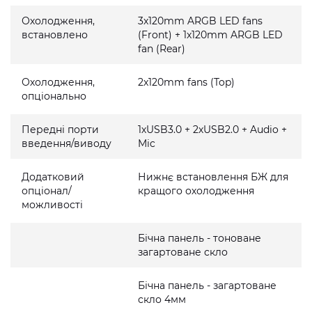
Охолодження,
3x120mm ARGB LED fans
встановлено
(Front) + 1x120mm ARGB LED
fan (Rear)
Охолодження,
2x120mm fans (Top)
опціонально
Передні порти
1хUSB3.0 + 2хUSB2.0 + Audio +
введення/виводу
Mic
Додатковий
Нижнє встановлення БЖ для
опціонал/
кращого охолодження
можливості
Бічна панель - тоноване
загартоване скло
Бічна панель - загартоване
скло 4мм