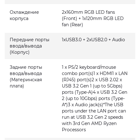
Охлаждение
2x160mm RGB LED fans
корпуса
(Front) + 1x120mm RGB LED
fan (Rear)
Передние порты
1xUSB3.0 + 2xUSB2.0 + Audio
ввода/вывода
(Корпус)
Задние порты
1 x PS/2 keyboard/mouse
ввода/вывода
combo port(s)1 x HDMI1 x LAN
(Материнская
(RJ45) port(s)2 x USB 2.02 x
плата)
USB 3.2 Gen 1 (up to 5Gbps)
ports (Type-A)4 x USB 3.2 Gen
2 (up to 10Gbps) ports (Type-
A*)3 x Audio jack(s)*The USB
ports under the LAN port can
run at USB 3.2 Gen 2 speeds
with 3rd Gen AMD Ryzen
Processors