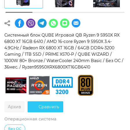
Операционная система
Тип накопителя
Windows 11 Home
SSD
Windows 11 Pro
HDD
Системный блок QUBE Игровой QB Ryzen 9 5950X RX
6800 XT 16GB 6410 / AMD 16-core Ryzen 9 5950X 3.4-
Без ОС
SSD + HDD
4.9GHz / Radeon RX 6800 XT 16GB / 64GB DDR4-3200
Gaming / 1TB SSD / PRIME X570-P / QUBE WIZARD /
Дополнительно
1000W 80+ Bronze / WaterCooler 240mm Basic / Без ОС /
36мес. / Ryzen95950XRX6800XT16GB6410
RGB-подсветка
Разблокированный множитель CPU
Сверхбыстрый M.2 SSD NVME
Архив
Сравнить
Операционная система
Без ОС