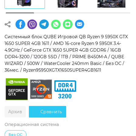
Операционная система
Тип накопителя
Windows 11 Home
SSD
Windows 11 Pro
HDD
Системный блок QUBE Игровой QB Ryzen 9 5950X GTX
1650 SUPER 4GB 1611 / AMD 16-core Ryzen 9 5950X 3.4-
Без ОС
SSD + HDD
4.9GHz / GeForce GTX 1650 SUPER 4GB GDDR6 / 16GB
DDR4-3200 / 120GB SSD / 1TB / PRIME B450M-A / QUBE
Дополнительно
WIZARD / 500W / WaterCooler 240mm Basic / Без ОС /
36мес. / Ryzen95950XGTX1650SUPER4GB1611
RGB-подсветка
Разблокированный множитель CPU
Сверхбыстрый M.2 SSD NVME
Архив
Сравнить
Операционная система
Без ОС