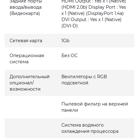
Задние порты
HDMI Output : Yes x 1 (Native)
ввода/вывода
(HDMI 2.0b) Display Port : Yes
(Видеокарта)
x 1 (Native) (DisplayPort 1.4a)
DVI Output : Yes x 1 (Native)
(DVI-D)
Сетевая карта
1Gb
Операционная
Без ОС
система
Дополнительный
Вентиляторы с RGB
опционал/
подсветкой
возможности
Пылевой фильтр на верхней
панели
Система водяного
охлаждения процессора