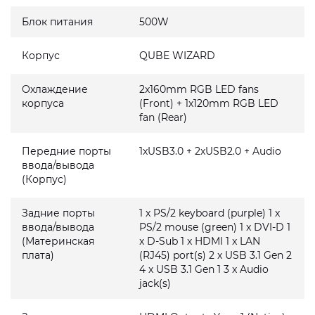
Блок питания
500W
Корпус
QUBE WIZARD
Охлаждение
2x160mm RGB LED fans
корпуса
(Front) + 1x120mm RGB LED
fan (Rear)
Передние порты
1xUSB3.0 + 2xUSB2.0 + Audio
ввода/вывода
(Корпус)
Задние порты
1 x PS/2 keyboard (purple) 1 x
ввода/вывода
PS/2 mouse (green) 1 x DVI-D 1
(Материнская
x D-Sub 1 x HDMI 1 x LAN
плата)
(RJ45) port(s) 2 x USB 3.1 Gen 2
4 x USB 3.1 Gen 1 3 x Audio
jack(s)