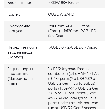
Блок питания
1000W 80+ Bronze
Корпус
QUBE WIZARD
Охлаждение
2x160mm RGB LED fans
корпуса
(Front) + 1x120mm RGB LED
fan (Rear)
Передние порты
1xUSB3.0 + 2xUSB2.0 + Audio
ввода/вывода
(Корпус)
Задние порты
1 x PS/2 keyboard/mouse
ввода/вывода
combo port(s)1 x HDMI1 x LAN
(Материнская
(RJ45) port(s)2 x USB 2.02 x
плата)
USB 3.2 Gen 1 (up to 5Gbps)
ports (Type-A)4 x USB 3.2 Gen
2 (up to 10Gbps) ports (Type-
A*)3 x Audio jack(s)*The USB
ports under the LAN port can
run at USB 3.2 Gen 2 speeds