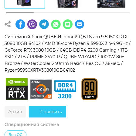
Операционная система
Тип накопителя
Windows 11 Home
SSD
Windows 11 Pro
HDD
Системный блок QUBE Игровой QB Ryzen 9 5950X RTX
3080 10GB 64102 / AMD 16-core Ryzen 9 5950X 3.4-4.9GHz /
Без ОС
SSD + HDD
GeForce RTX 3080 10GB / 64GB DDR4-3200 Gaming / 1TB
SSD / 2TB / PRIME X570-P / QUBE WIZARD / 1000W 80+
Дополнительно
Bronze / WaterCooler 240mm Basic / Без ОС / 36мес. /
Ryzen95950XRTX308010GB64102
RGB-подсветка
Разблокированный множитель CPU
Сверхбыстрый M.2 SSD NVME
Архив
Сравнить
Операционная система
Без ОС