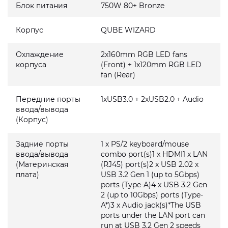
Блок питания
750W 80+ Bronze
Корпус
QUBE WIZARD
Охлаждение
2x160mm RGB LED fans
корпуса
(Front) + 1x120mm RGB LED
fan (Rear)
Передние порты
1xUSB3.0 + 2xUSB2.0 + Audio
ввода/вывода
(Корпус)
Задние порты
1 x PS/2 keyboard/mouse
ввода/вывода
combo port(s)1 x HDMI1 x LAN
(Материнская
(RJ45) port(s)2 x USB 2.02 x
плата)
USB 3.2 Gen 1 (up to 5Gbps)
ports (Type-A)4 x USB 3.2 Gen
2 (up to 10Gbps) ports (Type-
A*)3 x Audio jack(s)*The USB
ports under the LAN port can
run at USB 3.2 Gen 2 speeds