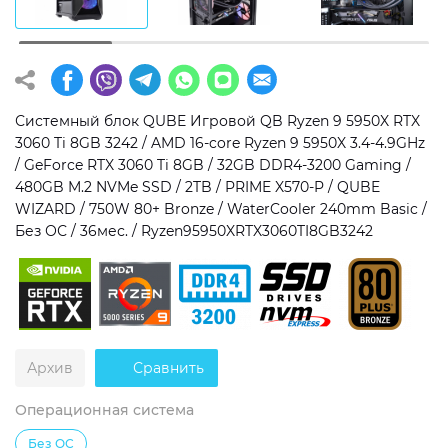
Операционная система
Тип накопителя
Windows 11 Home
SSD
Windows 11 Pro
HDD
Системный блок QUBE Игровой QB Ryzen 9 5950X RTX
3060 Ti 8GB 3242 / AMD 16-core Ryzen 9 5950X 3.4-4.9GHz
Без ОС
SSD + HDD
/ GeForce RTX 3060 Ti 8GB / 32GB DDR4-3200 Gaming /
480GB M.2 NVMe SSD / 2TB / PRIME X570-P / QUBE
Дополнительно
WIZARD / 750W 80+ Bronze / WaterCooler 240mm Basic /
Без ОС / 36мес. / Ryzen95950XRTX3060TI8GB3242
RGB-подсветка
Разблокированный множитель CPU
Сверхбыстрый M.2 SSD NVME
Архив
Сравнить
Операционная система
Без ОС