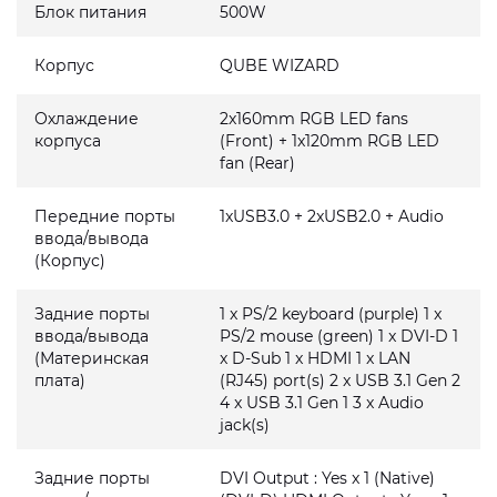
Блок питания
500W
Корпус
QUBE WIZARD
Охлаждение
2x160mm RGB LED fans
корпуса
(Front) + 1x120mm RGB LED
fan (Rear)
Передние порты
1xUSB3.0 + 2xUSB2.0 + Audio
ввода/вывода
(Корпус)
Задние порты
1 x PS/2 keyboard (purple) 1 x
ввода/вывода
PS/2 mouse (green) 1 x DVI-D 1
(Материнская
x D-Sub 1 x HDMI 1 x LAN
плата)
(RJ45) port(s) 2 x USB 3.1 Gen 2
4 x USB 3.1 Gen 1 3 x Audio
jack(s)
Задние порты
DVI Output : Yes x 1 (Native)