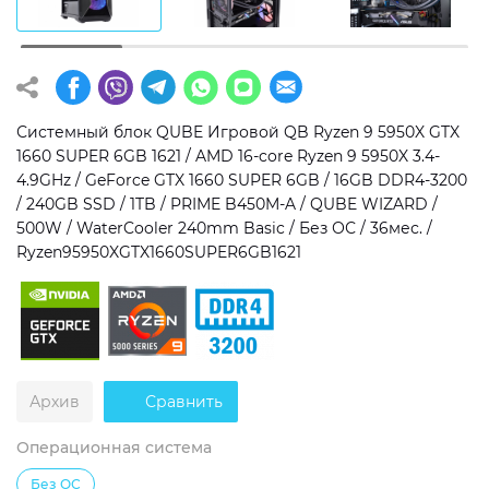
Операционная система
Тип накопителя
Windows 11 Home
SSD
Windows 11 Pro
HDD
Системный блок QUBE Игровой QB Ryzen 9 5950X GTX
1660 SUPER 6GB 1621 / AMD 16-core Ryzen 9 5950X 3.4-
Без ОС
SSD + HDD
4.9GHz / GeForce GTX 1660 SUPER 6GB / 16GB DDR4-3200
/ 240GB SSD / 1TB / PRIME B450M-A / QUBE WIZARD /
Дополнительно
500W / WaterCooler 240mm Basic / Без ОС / 36мес. /
Ryzen95950XGTX1660SUPER6GB1621
RGB-подсветка
Разблокированный множитель CPU
Сверхбыстрый M.2 SSD NVME
Архив
Сравнить
Операционная система
Без ОС