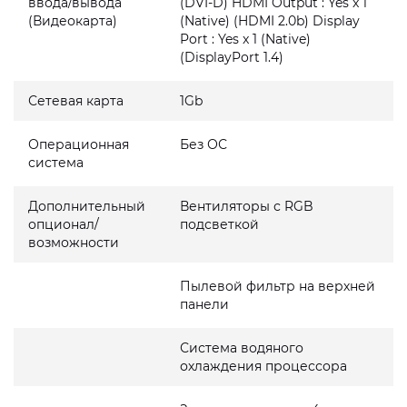
ввода/вывода
(DVI-D) HDMI Output : Yes x 1
(Видеокарта)
(Native) (HDMI 2.0b) Display
Port : Yes x 1 (Native)
(DisplayPort 1.4)
Сетевая карта
1Gb
Операционная
Без ОС
система
Дополнительный
Вентиляторы с RGB
опционал/
подсветкой
возможности
Пылевой фильтр на верхней
панели
Система водяного
охлаждения процессора