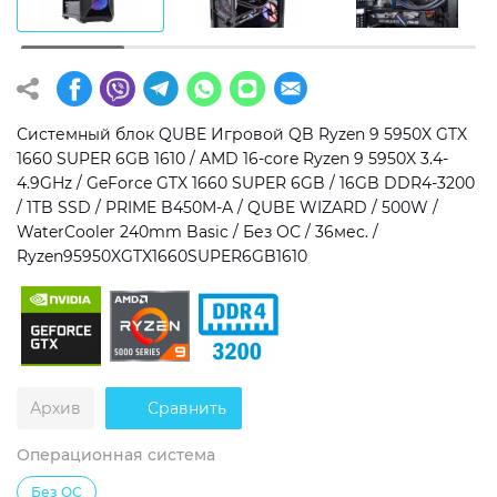
Операционная система
Тип накопителя
Windows 11 Home
SSD
Windows 11 Pro
HDD
Системный блок QUBE Игровой QB Ryzen 9 5950X GTX
1660 SUPER 6GB 1610 / AMD 16-core Ryzen 9 5950X 3.4-
Без ОС
SSD + HDD
4.9GHz / GeForce GTX 1660 SUPER 6GB / 16GB DDR4-3200
/ 1TB SSD / PRIME B450M-A / QUBE WIZARD / 500W /
Дополнительно
WaterCooler 240mm Basic / Без ОС / 36мес. /
Ryzen95950XGTX1660SUPER6GB1610
RGB-подсветка
Разблокированный множитель CPU
Сверхбыстрый M.2 SSD NVME
Архив
Сравнить
Операционная система
Без ОС