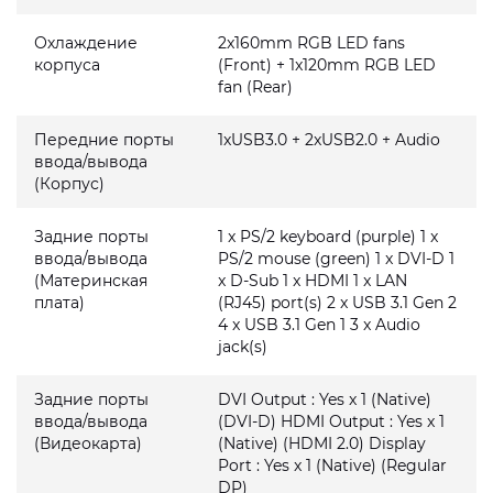
Охлаждение
2x160mm RGB LED fans
корпуса
(Front) + 1x120mm RGB LED
fan (Rear)
Передние порты
1xUSB3.0 + 2xUSB2.0 + Audio
ввода/вывода
(Корпус)
Задние порты
1 x PS/2 keyboard (purple) 1 x
ввода/вывода
PS/2 mouse (green) 1 x DVI-D 1
(Материнская
x D-Sub 1 x HDMI 1 x LAN
плата)
(RJ45) port(s) 2 x USB 3.1 Gen 2
4 x USB 3.1 Gen 1 3 x Audio
jack(s)
Задние порты
DVI Output : Yes x 1 (Native)
ввода/вывода
(DVI-D) HDMI Output : Yes x 1
(Видеокарта)
(Native) (HDMI 2.0) Display
Port : Yes x 1 (Native) (Regular
DP)