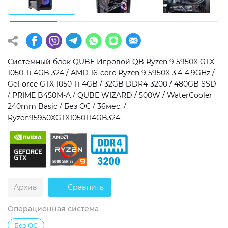
Операционная система
Тип накопителя
Windows 11 Home
SSD
Windows 11 Pro
HDD
Системный блок QUBE Игровой QB Ryzen 9 5950X GTX
1050 Ti 4GB 324 / AMD 16-core Ryzen 9 5950X 3.4-4.9GHz /
Без ОС
SSD + HDD
GeForce GTX 1050 Ti 4GB / 32GB DDR4-3200 / 480GB SSD
/ PRIME B450M-A / QUBE WIZARD / 500W / WaterCooler
Дополнительно
240mm Basic / Без ОС / 36мес. /
Ryzen95950XGTX1050TI4GB324
RGB-подсветка
Разблокированный множитель CPU
Сверхбыстрый M.2 SSD NVME
Архив
Сравнить
Операционная система
Без ОС