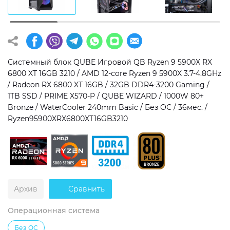
Операционная система
Тип накопителя
Windows 11 Home
SSD
Windows 11 Pro
HDD
Системный блок QUBE Игровой QB Ryzen 9 5900X RX
6800 XT 16GB 3210 / AMD 12-core Ryzen 9 5900X 3.7-4.8GHz
Без ОС
SSD + HDD
/ Radeon RX 6800 XT 16GB / 32GB DDR4-3200 Gaming /
1TB SSD / PRIME X570-P / QUBE WIZARD / 1000W 80+
Дополнительно
Bronze / WaterCooler 240mm Basic / Без ОС / 36мес. /
Ryzen95900XRX6800XT16GB3210
RGB-подсветка
Разблокированный множитель CPU
Сверхбыстрый M.2 SSD NVME
Архив
Сравнить
Операционная система
Без ОС