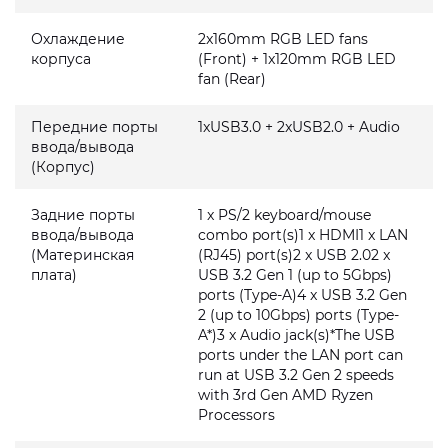
Охлаждение
2x160mm RGB LED fans
корпуса
(Front) + 1x120mm RGB LED
fan (Rear)
Передние порты
1xUSB3.0 + 2xUSB2.0 + Audio
ввода/вывода
(Корпус)
Задние порты
1 x PS/2 keyboard/mouse
ввода/вывода
combo port(s)1 x HDMI1 x LAN
(Материнская
(RJ45) port(s)2 x USB 2.02 x
плата)
USB 3.2 Gen 1 (up to 5Gbps)
ports (Type-A)4 x USB 3.2 Gen
2 (up to 10Gbps) ports (Type-
A*)3 x Audio jack(s)*The USB
ports under the LAN port can
run at USB 3.2 Gen 2 speeds
with 3rd Gen AMD Ryzen
Processors