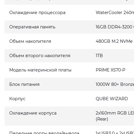
Охлаждение процессора
WaterCooler 240
Оперативная память
16GB DDR4-3200
Объем накопителя
480GB M.2 NVMe
Объем второго накопителя
1TB
Модель материнской платы
PRIME X570-P
Блок питания
1000W 80+ Bronz
Корпус
QUBE WIZARD
Охлаждение корпуса
2x160mm RGB LED 
(Rear)
Передние порты ввода/вывода
1xUSB3.0 + 2xUSB2