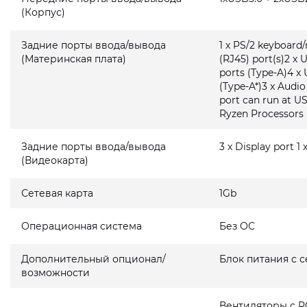
(Корпус)
Задние порты ввода/вывода
1 x PS/2 keyboard
(Материнская плата)
(RJ45) port(s)2 x 
ports (Type-A)4 x 
(Type-A*)3 x Audi
port can run at U
Ryzen Processors
Задние порты ввода/вывода
3 x Display port 1
(Видеокарта)
Сетевая карта
1Gb
Операционная система
Без ОС
Дополнительный опционал/
Блок питания с 
возможности
Вентиляторы с R