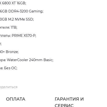
 6800 XT 16GB;
16GB DDR4-3200 Gaming;
0GB M.2 NVMe SSD;
теля: 1TB;
латы: PRIME X570-P;
;
0+ Bronze;
а: WaterCooler 240mm Basic;
: Без ОС;
оделиться
ОПЛАТА
ГАРАНТИЯ И
СЕРВИС