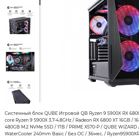
Системный блок QUBE Игровой QB Ryzen 9 5900X RX 6800 X
core Ryzen 9 5900X 3.7-4.8GHz / Radeon RX 6800 XT 16GB /
480GB M.2 NVMe SSD / 1TB / PRIME X570-P / QUBE WIZARD /
WaterCooler 240mm Basic / Без ОС / 36мес. / Ryzen95900