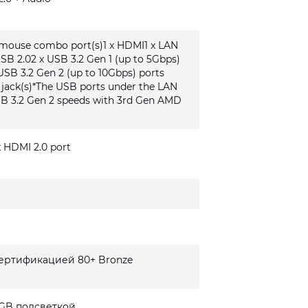
/mouse combo port(s)1 x HDMI1 x LAN
USB 2.02 x USB 3.2 Gen 1 (up to 5Gbps)
USB 3.2 Gen 2 (up to 10Gbps) ports
o jack(s)*The USB ports under the LAN
SB 3.2 Gen 2 speeds with 3rd Gen AMD
 x HDMI 2.0 port
сертификацией 80+ Bronze
GB подсветкой