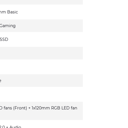
mm Basic
 Gaming
 SSD
e
fans (Front) + 1x120mm RGB LED fan
.0 + Audio