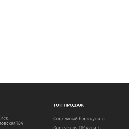
ТОП ПРОДАЖ
Киев,
Системный блок купить
ловская,104
Корпус для ПК купить