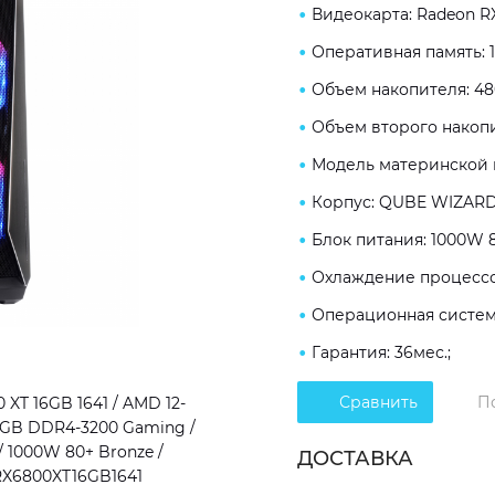
Видеокарта: Radeon RX
Оперативная память: 
Объем накопителя: 48
Объем второго накопи
Модель материнской п
Корпус: QUBE WIZARD
Блок питания: 1000W 8
Охлаждение процессор
Операционная система
Гарантия: 36мес.;
Сравнить
П
T 16GB 1641 / AMD 12-
 16GB DDR4-3200 Gaming /
 1000W 80+ Bronze /
ДОСТАВКА
XRX6800XT16GB1641