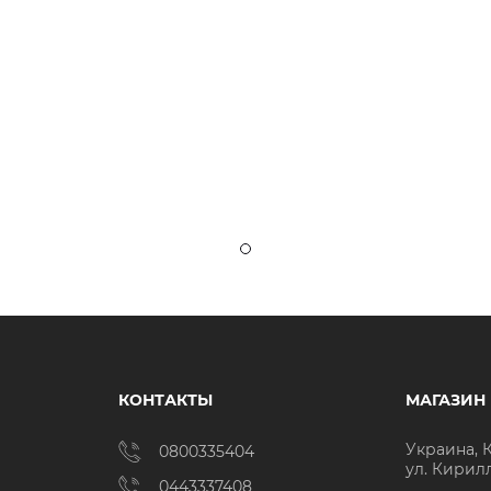
КОНТАКТЫ
МАГАЗИН
Украина, 
0800335404
ул. Кирил
0443337408