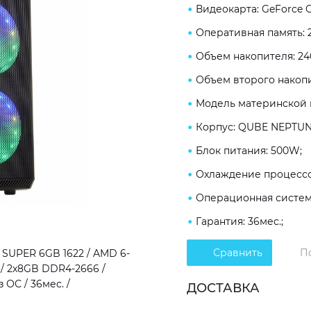
Видеокарта: GeForce 
Оперативная память: 
Объем накопителя: 24
Объем второго накопи
Модель материнской п
Корпус: QUBE NEPTUN
Блок питания: 500W;
Охлаждение процессо
Операционная система
Гарантия: 36мес.;
Сравнить
П
SUPER 6GB 1622 / AMD 6-
B / 2x8GB DDR4-2666 /
 ОС / 36мес. /
ДОСТАВКА