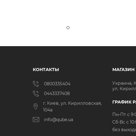
КОНТАКТЫ
МАГАЗИН
Украина, 
0800335404
ул. Кирил
0443337408
ГРАФИК 
г. Киев, ул. Кирилловская,
104а
Пн-Пт с 9:
info@qube.ua
Cб-Вс с 10:
без выход