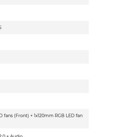
6
fans (Front) + 1x120mm RGB LED fan
.0 + Audio