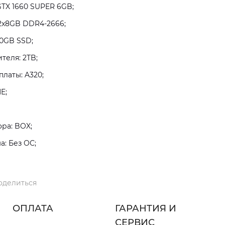
GTX 1660 SUPER 6GB;
2x8GB DDR4-2666;
0GB SSD;
теля: 2TB;
латы: A320;
E;
ра: BOX;
: Без ОС;
оделиться
ОПЛАТА
ГАРАНТИЯ И
СЕРВИС