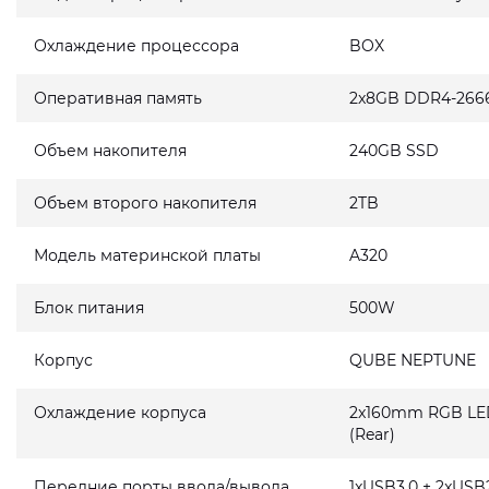
Охлаждение процессора
BOX
Оперативная память
2x8GB DDR4-266
Объем накопителя
240GB SSD
Объем второго накопителя
2TB
Модель материнской платы
A320
Блок питания
500W
Корпус
QUBE NEPTUNE
Охлаждение корпуса
2x160mm RGB LED 
(Rear)
Передние порты ввода/вывода
1xUSB3.0 + 2xUSB2