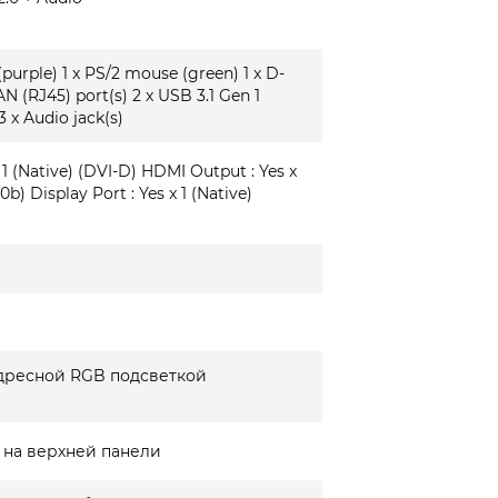
(purple) 1 x PS/2 mouse (green) 1 x D-
AN (RJ45) port(s) 2 x USB 3.1 Gen 1
3 x Audio jack(s)
 1 (Native) (DVI-D) HDMI Output : Yes x
0b) Display Port : Yes x 1 (Native)
дресной RGB подсветкой
 на верхней панели