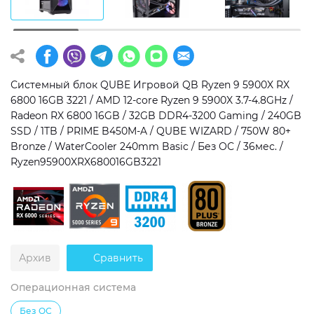
Операционная система
Тип накопителя
Windows 11 Home
SSD
Windows 11 Pro
HDD
Системный блок QUBE Игровой QB Ryzen 9 5900X RX
6800 16GB 3221 / AMD 12-core Ryzen 9 5900X 3.7-4.8GHz /
Без ОС
SSD + HDD
Radeon RX 6800 16GB / 32GB DDR4-3200 Gaming / 240GB
SSD / 1TB / PRIME B450M-A / QUBE WIZARD / 750W 80+
Дополнительно
Bronze / WaterCooler 240mm Basic / Без ОС / 36мес. /
Ryzen95900XRX680016GB3221
RGB-подсветка
Разблокированный множитель CPU
Сверхбыстрый M.2 SSD NVME
Архив
Сравнить
Операционная система
Без ОС