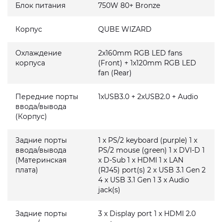
Блок питания
750W 80+ Bronze
Корпус
QUBE WIZARD
Охлаждение
2x160mm RGB LED fans
корпуса
(Front) + 1x120mm RGB LED
fan (Rear)
Передние порты
1xUSB3.0 + 2xUSB2.0 + Audio
ввода/вывода
(Корпус)
Задние порты
1 x PS/2 keyboard (purple) 1 x
ввода/вывода
PS/2 mouse (green) 1 x DVI-D 1
(Материнская
x D-Sub 1 x HDMI 1 x LAN
плата)
(RJ45) port(s) 2 x USB 3.1 Gen 2
4 x USB 3.1 Gen 1 3 x Audio
jack(s)
Задние порты
3 x Display port 1 x HDMI 2.0