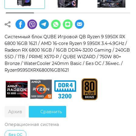
Операционная система
Тип накопителя
Windows 11 Home
SSD
Windows 11 Pro
HDD
Системный блок QUBE Игровой QB Ryzen 9 5950X RX
6800 16GB 1621 / AMD 16-core Ryzen 9 5950X 3.4-4.9GHz /
Без ОС
SSD + HDD
Radeon RX 6800 16GB / 16GB DDR4-3200 Gaming / 240GB
SSD / 1TB / PRIME X570-P / QUBE WIZARD / 750W 80+
Дополнительно
Bronze / WaterCooler 240mm Basic / Без ОС / 36мес. /
Ryzen95950XRX680016GB1621
RGB-подсветка
Разблокированный множитель CPU
Сверхбыстрый M.2 SSD NVME
Архив
Сравнить
Операционная система
Без ОС