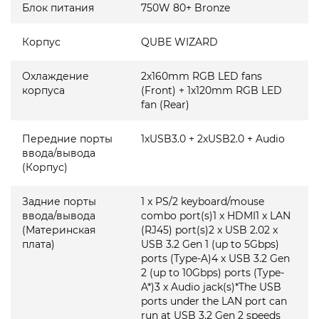
Блок питания
750W 80+ Bronze
Корпус
QUBE WIZARD
Охлаждение
2x160mm RGB LED fans
корпуса
(Front) + 1x120mm RGB LED
fan (Rear)
Передние порты
1xUSB3.0 + 2xUSB2.0 + Audio
ввода/вывода
(Корпус)
Задние порты
1 x PS/2 keyboard/mouse
ввода/вывода
combo port(s)1 x HDMI1 x LAN
(Материнская
(RJ45) port(s)2 x USB 2.02 x
плата)
USB 3.2 Gen 1 (up to 5Gbps)
ports (Type-A)4 x USB 3.2 Gen
2 (up to 10Gbps) ports (Type-
A*)3 x Audio jack(s)*The USB
ports under the LAN port can
run at USB 3.2 Gen 2 speeds