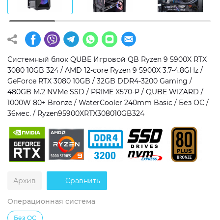
Операционная система
Тип накопителя
Windows 11 Home
SSD
Windows 11 Pro
HDD
Системный блок QUBE Игровой QB Ryzen 9 5900X RTX
3080 10GB 324 / AMD 12-core Ryzen 9 5900X 3.7-4.8GHz /
Без ОС
SSD + HDD
GeForce RTX 3080 10GB / 32GB DDR4-3200 Gaming /
480GB M.2 NVMe SSD / PRIME X570-P / QUBE WIZARD /
Дополнительно
1000W 80+ Bronze / WaterCooler 240mm Basic / Без ОС /
36мес. / Ryzen95900XRTX308010GB324
RGB-подсветка
Разблокированный множитель CPU
Сверхбыстрый M.2 SSD NVME
Архив
Сравнить
Операционная система
Без ОС