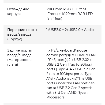
Охлаждение
2x160mm RGB LED fans
корпуса
(Front) + 1x120mm RGB LED
fan (Rear)
Передние порты
1xUSB3.0 + 2xUSB2.0 + Audio
ввода/вывода
(Корпус)
Задние порты
1 x PS/2 keyboard/mouse
ввода/вывода
combo port(s)1 x HDMI1 x LAN
(Материнская
(RJ45) port(s)2 x USB 2.02 x
плата)
USB 3.2 Gen 1 (up to 5Gbps)
ports (Type-A)4 x USB 3.2 Gen
2 (up to 10Gbps) ports (Type-
A*)3 x Audio jack(s)*The USB
ports under the LAN port can
run at USB 3.2 Gen 2 speeds
with 3rd Gen AMD Ryzen
Processors