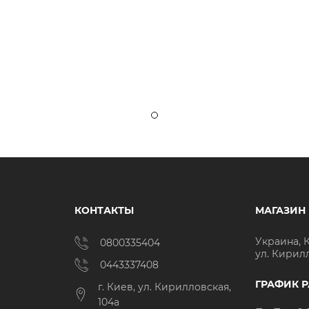
КОНТАКТЫ
МАГАЗИН
Украина, 
0800335404
ул. Кирил
0443337408
ГРАФИК 
г. Киев, ул. Кирилловская,
104а