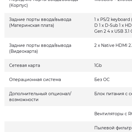
(Корпус)
Задние порты ввода/вывода
1 x PS/2 keyboard 
(Материнская плата)
D 1 x D-Sub 1 x HD
Gen 2 4 x USB 3.1 
Задние порты ввода/вывода
2 x Native HDMI 2.
(Видеокарта)
Сетевая карта
1Gb
Операционная система
Без ОС
Дополнительный опционал/
Блок питания с 
возможности
Вентиляторы с R
Пылевой фильтр