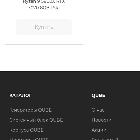
Ryzen 9 5900X RTX
3070 8GB 1641
Купить
КАТАЛОГ
QUBE
Генераторы QUBE
О нас
Системный блок QUBE
Новости
Корпуса QUBE
Акции