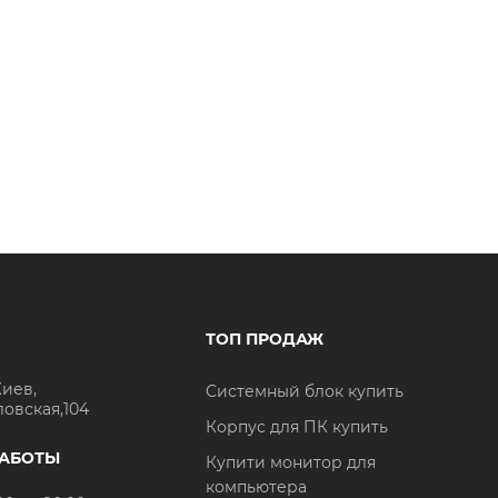
ТОП ПРОДАЖ
Киев,
Системный блок купить
ловская,104
Корпус для ПК купить
РАБОТЫ
Купити монитор для
компьютера