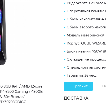
Видеокарта: GeForce 
Оперативная память: 
Объем накопителя: 48
Объем второго накопи
Модель материнской 
Корпус: QUBE WIZARD
Блок питания: 750W 80
Охлаждение процессор
Операционная система
Гарантия: 36мес.;
Сравнить
П
 8GB 1641 / AMD 12-core
DDR4-3200 Gaming / 480GB
W 80+ Bronze /
ДОСТАВКА
XRTX30708GB1641