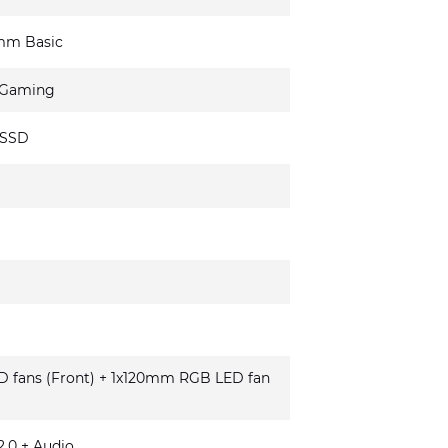
mm Basic
 Gaming
 SSD
fans (Front) + 1x120mm RGB LED fan
.0 + Audio