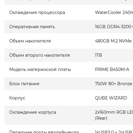
Охлаждение процессора
WaterCooler 240
Оперативная память
16GB DDR4-3200
Объем накопителя
480GB M.2 NVMe
Объем второго накопителя
1TB
Модель материнской платы
PRIME B450M-A
Блок питания
750W 80+ Bronze
Корпус
QUBE WIZARD
Охлаждение корпуса
2x160mm RGB LED 
(Rear)
Передние порты ввода/вывода
1xUSB3.0 + 2xUSB2