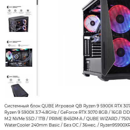
Системный блок QUBE Игровой QB Ryzen 9 5900X RTX 3070
Ryzen 9 5900X 3.7-4.8GHz / GeForce RTX 3070 8GB / 16GB 
M.2 NVMe SSD / 1TB / PRIME B450M-A / QUBE WIZARD / 750
WaterCooler 240mm Basic / Без ОС / 36мес. / Ryzen95900