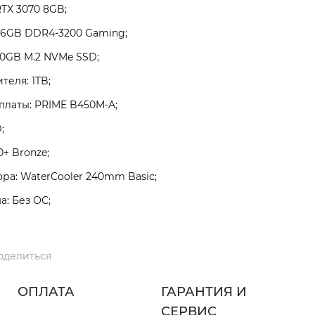
RTX 3070 8GB;
16GB DDR4-3200 Gaming;
0GB M.2 NVMe SSD;
теля: 1TB;
платы: PRIME B450M-A;
;
+ Bronze;
а: WaterCooler 240mm Basic;
: Без ОС;
оделиться
ОПЛАТА
ГАРАНТИЯ И
СЕРВИС