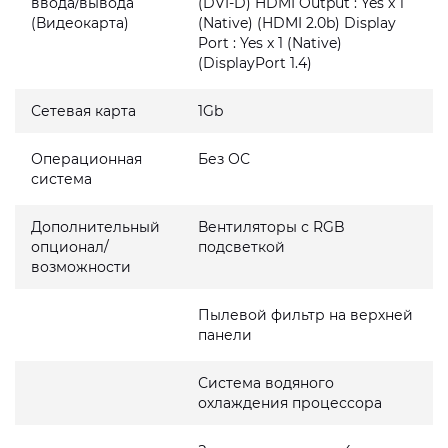
ввода/вывода
(DVI-D) HDMI Output : Yes x 1
(Видеокарта)
(Native) (HDMI 2.0b) Display
Port : Yes x 1 (Native)
(DisplayPort 1.4)
Сетевая карта
1Gb
Операционная
Без ОС
система
Дополнительный
Вентиляторы с RGB
опционал/
подсветкой
возможности
Пылевой фильтр на верхней
панели
Система водяного
охлаждения процессора