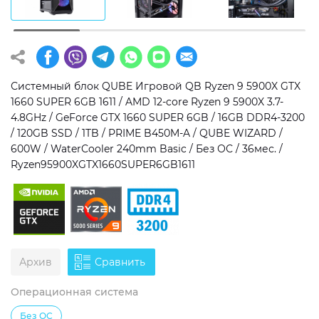
Операционная система
Тип накопителя
Windows 11 Home
SSD
Windows 11 Pro
HDD
Системный блок QUBE Игровой QB Ryzen 9 5900X GTX
1660 SUPER 6GB 1611 / AMD 12-core Ryzen 9 5900X 3.7-
Без ОС
SSD + HDD
4.8GHz / GeForce GTX 1660 SUPER 6GB / 16GB DDR4-3200
/ 120GB SSD / 1TB / PRIME B450M-A / QUBE WIZARD /
Дополнительно
600W / WaterCooler 240mm Basic / Без ОС / 36мес. /
Ryzen95900XGTX1660SUPER6GB1611
RGB-подсветка
Разблокированный множитель CPU
Сверхбыстрый M.2 SSD NVME
Архив
Сравнить
Операционная система
Без ОС