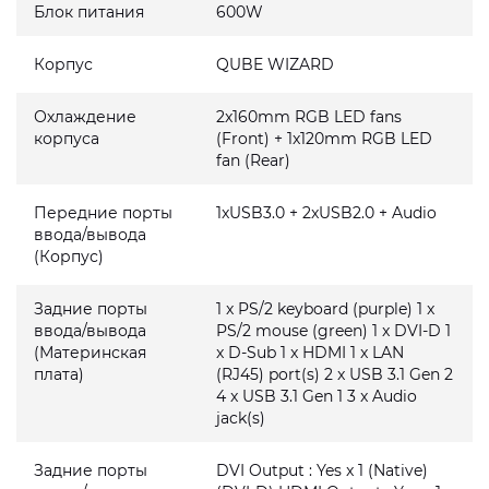
Блок питания
600W
Корпус
QUBE WIZARD
Охлаждение
2x160mm RGB LED fans
корпуса
(Front) + 1x120mm RGB LED
fan (Rear)
Передние порты
1xUSB3.0 + 2xUSB2.0 + Audio
ввода/вывода
(Корпус)
Задние порты
1 x PS/2 keyboard (purple) 1 x
ввода/вывода
PS/2 mouse (green) 1 x DVI-D 1
(Материнская
x D-Sub 1 x HDMI 1 x LAN
плата)
(RJ45) port(s) 2 x USB 3.1 Gen 2
4 x USB 3.1 Gen 1 3 x Audio
jack(s)
Задние порты
DVI Output : Yes x 1 (Native)