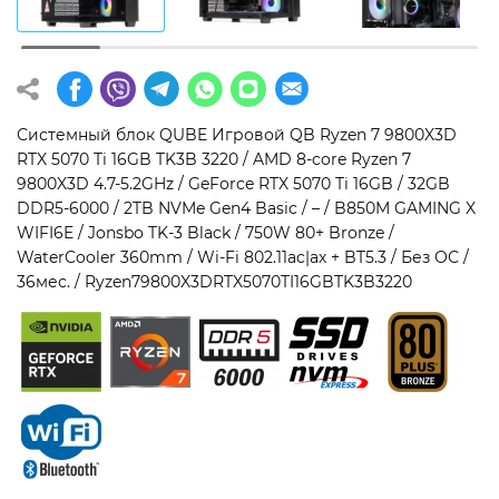
Операционная система
Тип накопителя
Windows 11 Home
SSD
Windows 11 Pro
HDD
Системный блок QUBE Игровой QB Ryzen 7 9800X3D
RTX 5070 Ti 16GB TK3B 3220 / AMD 8-core Ryzen 7
Без ОС
SSD + HDD
9800X3D 4.7-5.2GHz / GeForce RTX 5070 Ti 16GB / 32GB
DDR5-6000 / 2TB NVMe Gen4 Basic / – / B850M GAMING X
Дополнительно
WIFI6E / Jonsbo TK-3 Black / 750W 80+ Bronze /
WaterCooler 360mm / Wi-Fi 802.11ac|ax + BT5.3 / Без ОС /
RGB-подсветка
36мес. / Ryzen79800X3DRTX5070TI16GBTK3B3220
Разблокированный множитель CPU
Сверхбыстрый M.2 SSD NVME