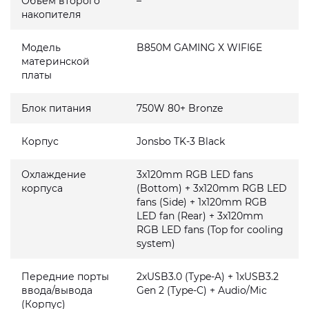
Объем второго
–
накопителя
Модель
B850M GAMING X WIFI6E
материнской
платы
Блок питания
750W 80+ Bronze
Корпус
Jonsbo TK-3 Black
Охлаждение
3x120mm RGB LED fans
корпуса
(Bottom) + 3x120mm RGB LED
fans (Side) + 1x120mm RGB
LED fan (Rear) + 3x120mm
RGB LED fans (Top for cooling
system)
Передние порты
2xUSB3.0 (Type-A) + 1xUSB3.2
ввода/вывода
Gen 2 (Type-C) + Audio/Mic
(Корпус)