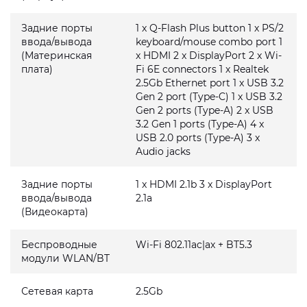
Задние порты
1 x Q-Flash Plus button 1 x PS/2
ввода/вывода
keyboard/mouse combo port 1
(Материнская
x HDMI 2 x DisplayPort 2 x Wi-
плата)
Fi 6E connectors 1 x Realtek
2.5Gb Ethernet port 1 x USB 3.2
Gen 2 port (Type-C) 1 x USB 3.2
Gen 2 ports (Type-A) 2 x USB
3.2 Gen 1 ports (Type-A) 4 x
USB 2.0 ports (Type-A) 3 x
Audio jacks
Задние порты
1 x HDMI 2.1b 3 x DisplayPort
ввода/вывода
2.1a
(Видеокарта)
Беспроводные
Wi-Fi 802.11ac|ax + BT5.3
модули WLAN/BT
Сетевая карта
2.5Gb