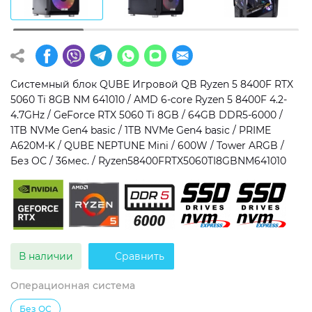
Операционная система
Тип накопителя
Windows 11 Home
SSD
Windows 11 Pro
HDD
Системный блок QUBE Игровой QB Ryzen 5 8400F RTX
5060 Ti 8GB NM 641010 / AMD 6-core Ryzen 5 8400F 4.2-
Без ОС
SSD + HDD
4.7GHz / GeForce RTX 5060 Ti 8GB / 64GB DDR5-6000 /
1TB NVMe Gen4 basic / 1TB NVMe Gen4 basic / PRIME
Дополнительно
A620M-K / QUBE NEPTUNE Mini / 600W / Tower ARGB /
Без ОС / 36мес. / Ryzen58400FRTX5060TI8GBNM641010
RGB-подсветка
Разблокированный множитель CPU
Сверхбыстрый M.2 SSD NVME
В наличии
Сравнить
Операционная система
Без ОС