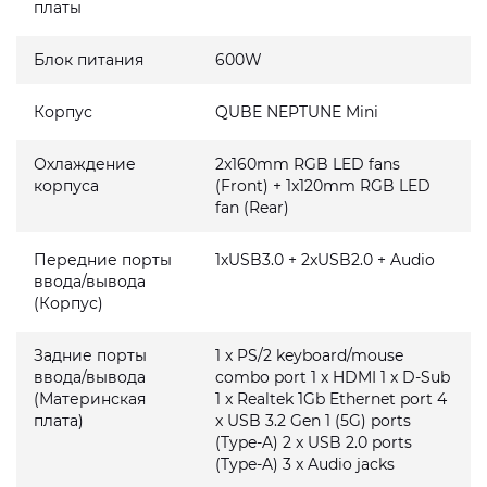
платы
Блок питания
600W
Корпус
QUBE NEPTUNE Mini
Охлаждение
2x160mm RGB LED fans
корпуса
(Front) + 1x120mm RGB LED
fan (Rear)
Передние порты
1xUSB3.0 + 2xUSB2.0 + Audio
ввода/вывода
(Корпус)
Задние порты
1 x PS/2 keyboard/mouse
ввода/вывода
combo port 1 x HDMI 1 x D-Sub
(Материнская
1 x Realtek 1Gb Ethernet port 4
плата)
x USB 3.2 Gen 1 (5G) ports
(Type-A) 2 x USB 2.0 ports
(Type-A) 3 x Audio jacks