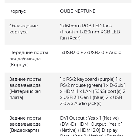
Корпус
QUBE NEPTUNE
Охлаждение
2x160mm RGB LED fans
корпуса
(Front) + 1x120mm RGB LED
fan (Rear)
Передние порты
1xUSB3.0 + 2xUSB2.0 + Audio
ввода/вывода
(Корпус)
Задние порты
1 x PS/2 keyboard (purple) 1 x
ввода/вывода
PS/2 mouse (green) 1 x D-Sub 1
(Материнская
x HDMI 1 x LAN (RJ45) port(s) 2
плата)
x USB 3.1 Gen 1 (blue) 2 x USB
2.0 3 x Audio jack(s)
Задние порты
DVI Output : Yes x 1 (Native)
ввода/вывода
(DVI-D) HDMI Output : Yes x 1
(Видеокарта)
(Native) (HDMI 2.0) Display