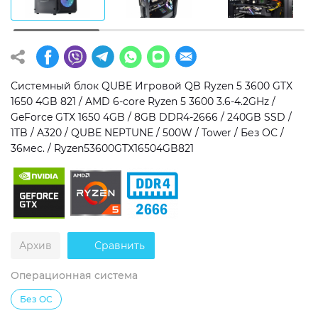
Операционная система
Тип накопителя
Windows 11 Home
SSD
Windows 11 Pro
HDD
Системный блок QUBE Игровой QB Ryzen 5 3600 GTX
1650 4GB 821 / AMD 6-core Ryzen 5 3600 3.6-4.2GHz /
Без ОС
SSD + HDD
GeForce GTX 1650 4GB / 8GB DDR4-2666 / 240GB SSD /
1TB / A320 / QUBE NEPTUNE / 500W / Tower / Без ОС /
Дополнительно
36мес. / Ryzen53600GTX16504GB821
RGB-подсветка
Разблокированный множитель CPU
Сверхбыстрый M.2 SSD NVME
Архив
Сравнить
Операционная система
Без ОС