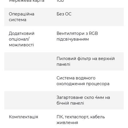
Мережева карта
1Gb
Операційна
Без ОС
система
Додатковий
Вентилятори з RGB
опціонал/
підсвічуванням
можливості
Пиловий фільтр на верхній
панелі
Система водяного
охолодження процесора
Загартоване скло 4мм на
бічній панелі
Комплектація
ПК, техпаспорт, кабель
живлення