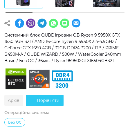
Операційна система
Тип накопичувача
Windows 11 Home
SSD
Windows 11 Pro
HDD
Системний блок QUBE Ігровий QB Ryzen 9 5950X GTX
1650 4GB 321 / AMD 16-core Ryzen 9 5950X 3.4-4.9GHz /
Без ОС
SSD + HDD
GeForce GTX 1650 4GB / 32GB DDR4-3200 / 1TB / PRIME
B450M-A / QUBE WIZARD / 500W / WaterCooler 240mm
Додатково
Basic / Без ОС / 36міс. / Ryzen95950XGTX16504GB321
RGB-підсвічування
Розблокований множник CPU
Надшвидкий M.2 SSD NVME
Архів
Порівняти
Операційна система
Без ОС