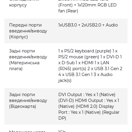
корпусу
(Front) + 1x120mm RGB LED
fan (Rear)
Передні порти
1xUSB3.0 + 2xUSB2.0 + Audio
введення/виводу
(Корпус)
Задні порти
1 x PS/2 keyboard (purple) 1 x
введення/виводу
PS/2 mouse (green) 1 x DVI-D 1
(Материнська
x D-Sub 1 x HDMI 1 x LAN
плата)
(RJ45) port(s) 2 x USB 3.1 Gen 2
4 x USB 3.1 Gen 1 3 x Audio
jack(s)
Задні порти
DVI Output : Yes x 1 (Native)
введення/виводу
(DVI-D) HDMI Output : Yes x 1
(Відеокарта)
(Native) (HDMI 2.0) Display
Port : Yes x 1 (Native) (Regular
DP)