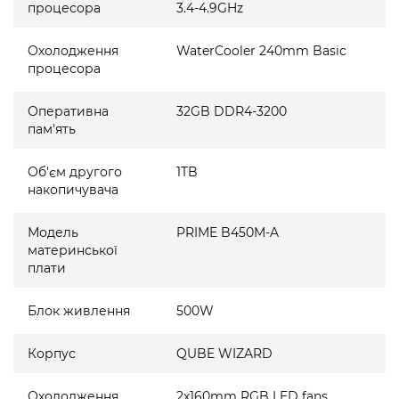
процесора
3.4-4.9GHz
Охолодження
WaterCooler 240mm Basic
процесора
Оперативна
32GB DDR4-3200
пам'ять
Об'єм другого
1TB
накопичувача
Модель
PRIME B450M-A
материнської
плати
Блок живлення
500W
Корпус
QUBE WIZARD
Охолодження
2x160mm RGB LED fans