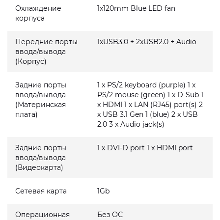
Охлаждение
1x120mm Blue LED fan
корпуса
Передние порты
1xUSB3.0 + 2xUSB2.0 + Audio
ввода/вывода
(Корпус)
Задние порты
1 x PS/2 keyboard (purple) 1 x
ввода/вывода
PS/2 mouse (green) 1 x D-Sub 1
(Материнская
x HDMI 1 x LAN (RJ45) port(s) 2
плата)
x USB 3.1 Gen 1 (blue) 2 x USB
2.0 3 x Audio jack(s)
Задние порты
1 x DVI-D port 1 x HDMI port
ввода/вывода
(Видеокарта)
Сетевая карта
1Gb
Операционная
Без ОС