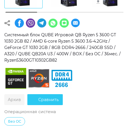
Операционная система
Тип накопителя
Windows 11 Home
SSD
Windows 11 Pro
HDD
Системный блок QUBE Игровой QB Ryzen 5 3600 GT
1030 2GB 82 / AMD 6-core Ryzen 5 3600 3.6-4.2GHz /
Без ОС
SSD + HDD
GeForce GT 1030 2GB / 8GB DDR4-2666 / 240GB SSD /
A320 / QUBE QB20A U3 / 400W / BOX / Без ОС / 36мес. /
Дополнительно
Ryzen53600GT10302GB82
RGB-подсветка
Разблокированный множитель CPU
Сверхбыстрый M.2 SSD NVME
Архив
Сравнить
Операционная система
Без ОС